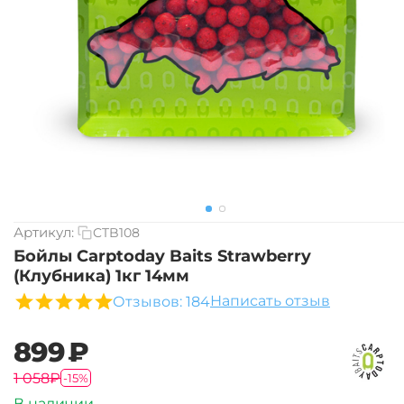
Артикул:
CTB108
Бойлы Carptoday Baits Strawberry
(Клубника) 1кг 14мм
Написать отзыв
Отзывов: 184
‍899‍
₽
‍1 058‍
₽
-15%
В наличии