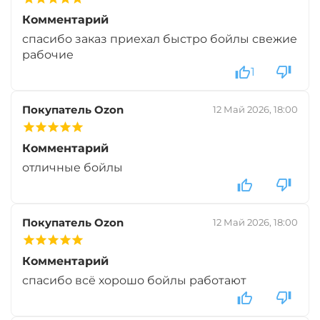
Комментарий
+
−
‍899‍
₽
‍1 058‍
₽
спасибо заказ приехал быстро бойлы свежие
рабочие
1
Диаметр:
20 мм
Вкус:
Монстр Краб
Покупатель Ozon
12 Май 2026, 18:00
+
−
‍899‍
₽
Комментарий
‍1 058‍
₽
отличные бойлы
Диаметр:
24 мм
Вкус:
Мульти Фиш
Покупатель Ozon
12 Май 2026, 18:00
Комментарий
+
−
‍899‍
₽
‍1 058‍
₽
спасибо всё хорошо бойлы работают
Диаметр:
20 мм