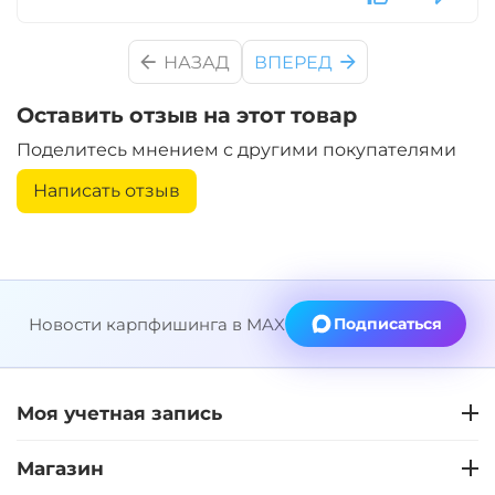
Диаметр:
24 мм
НАЗАД
ВПЕРЕД
Вкус:
Ананас
Оставить отзыв на этот товар
+
−
Поделитесь мнением с другими покупателями
‍899‍
₽
‍1 058‍
₽
Написать отзыв
Диаметр:
20 мм
Вкус:
Ананас
Новости карпфишинга в MAX
Подписаться
+
−
‍899‍
₽
‍1 058‍
₽
Диаметр:
20 мм
Моя учетная запись
Вкус:
Слива
Магазин