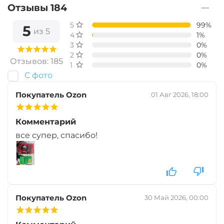
Диаметр:
24 мм
Отзывы 184
Вкус:
Острые Специи
5 звёзд
99%
5
из 5
4 звезды
1%
3 звезды
0%
2 звезды
0%
+
−
‍899‍
₽
‍1 058‍
₽
Отзывов: 185
1 звезда
0%
С фото
Диаметр:
20 мм
Покупатель Ozon
01 Авг 2026, 18:00
Вкус:
Острые Специи
Комментарий
все супер, спасибо!
+
−
‍899‍
₽
‍1 058‍
₽
Диаметр:
14 мм
Вкус:
Медовая Дыня
Покупатель Ozon
30 Май 2026, 00:00
+
−
‍899‍
₽
‍1 058‍
₽