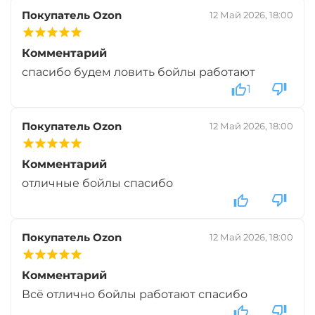
Вкус:
Мульти Фиш
Покупатель Ozon
12 Май 2026, 18:00
Комментарий
+
−
‍899‍
₽
‍1 058‍
₽
спасибо будем ловить бойлы работают
1
Диаметр:
24 мм
Вкус:
Мульти Фрукт
Покупатель Ozon
12 Май 2026, 18:00
Комментарий
+
−
‍899‍
₽
‍1 058‍
₽
отличные бойлы спасибо
Диаметр:
20 мм
Покупатель Ozon
12 Май 2026, 18:00
Вкус:
Мульти Фрукт
Комментарий
+
−
Всё отлично бойлы работают спасибо
‍899‍
₽
‍1 058‍
₽