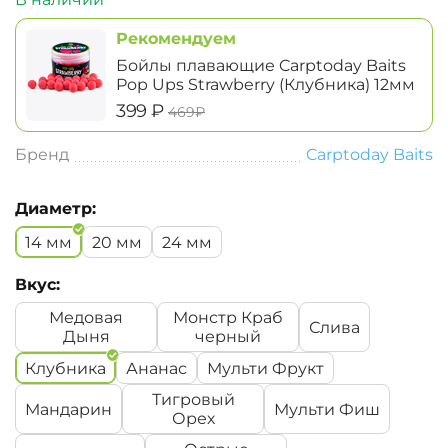
Рекомендуем
Бойлы плавающие Carptoday Baits
Pop Ups Strawberry (Клубника) 12мм
‍399‍
₽
‍469‍
₽
Бренд
Carptoday Baits
Диаметр:
14 мм
20 мм
24 мм
Вкус:
Медовая
Монстр Краб
Слива
Дыня
черный
Клубника
Ананас
Мульти Фрукт
Тигровый
Мандарин
Мульти Фиш
Орех