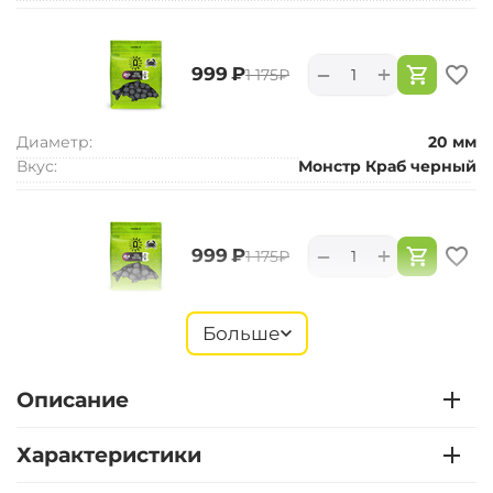
+
−
‍999‍
₽
‍1 175‍
₽
Диаметр:
20 мм
Вкус:
Монстр Краб черный
+
−
‍999‍
₽
‍1 175‍
₽
Диаметр:
24 мм
Больше
Вкус:
Монстр Краб черный
Описание
+
−
‍899‍
₽
‍1 058‍
₽
Характеристики