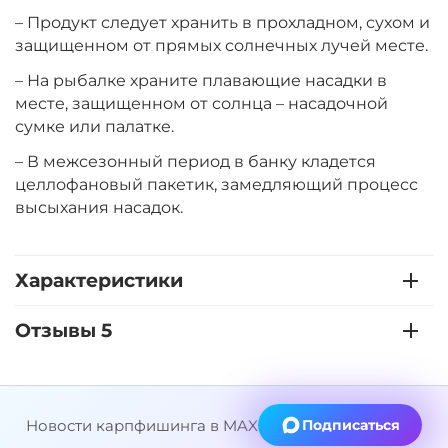
+
−
‍399‍
₽
‍469‍
₽
– Продукт следует хранить в прохладном, сухом и
защищенном от прямых солнечных лучей месте.
– На рыбалке храните плавающие насадки в
Диаметр:
14 мм
Вкус:
месте, защищенном от солнца – насадочной
Мульти Фрукт
сумке или палатке.
– В межсезонный период в банку кладется
+
−
‍399‍
₽
целлофановый пакетик, замедляющий процесс
‍469‍
₽
высыхания насадок.
Диаметр:
12 мм
Вкус:
Острые Специи
Характеристики
Отзывы 5
+
−
‍399‍
₽
‍469‍
₽
Диаметр:
14 мм
Новости карпфишинга в MAX
Подписаться
Вкус:
Острые Специи