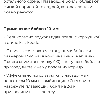
остального корма. Плавающие бойлы обладают
мягкой пористой текстурой, которая легко и
ровно режется.
Диаметр:
10 мм
Вкус:
Клубника
Применение бойлов 10 мм:
– Великолепно подходят для ловли с кормушкой
+
−
‍399‍
₽
‍469‍
₽
в стиле Flat Feeder.
– Отлично сочетаются с тонущими бойлами
Диаметр:
12 мм
размером 13-14 мм в комбинации «Снеговик».
Вкус:
Ананас
Просто снимите шляпку (1/3) с тонущего бойла и
присоедините к нему половину Pop-Up.
– Эффективно используются с насадочным
+
−
‍399‍
₽
‍469‍
₽
пеллетсом 10 мм в комбинации «Снеговик».
Разрежьте плавающий бойл на 2/3 и
присоедините к пеллетсу.
Диаметр:
14 мм
Вкус:
Ананас