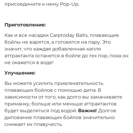
Вкус:
Мандарин
присоедините к нему Pop-Up.
Приготовление:
+
−
‍399‍
₽
‍469‍
₽
Как и все насадки Carptoday Baits, плавающие
бойлы не варятся, а готовятся на пару. Это
Диаметр:
14 мм
значит, что каждая добавленная капля
Вкус:
Мандарин
аттрактанта останется в бойле до тех пор, пока он
не окажется в воде!
Улучшение:
+
−
‍399‍
₽
‍469‍
₽
Вы можете усилить привлекательность
плавающих бойлов с помощью дипа. В
Диаметр:
12 мм
зависимости от того, как долго вы замачиваете
Вкус:
Монстр Краб
приманку, больше или меньше аттрактантов
будет выделяться под водой.
Важно!
Долгое
дипование плавающих бойлов значительно
+
−
снижает их плавучесть.
‍399‍
₽
‍469‍
₽