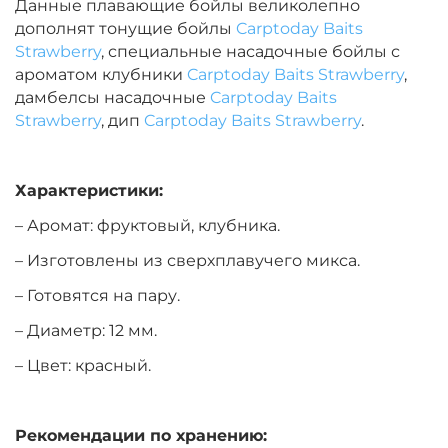
Данные плавающие бойлы великолепно
дополнят тонущие бойлы
Carptoday Baits
Диаметр:
14 мм
Strawberry
, специальные насадочные бойлы с
Вкус:
Монстр Краб
ароматом клубники
Carptoday Baits Strawberry
,
дамбелсы насадочные
Carptoday Baits
Strawberry
, дип
Carptoday Baits Strawberry
.
+
−
‍399‍
₽
‍469‍
₽
Характеристики:
Диаметр:
14 мм
Вкус:
Мульти Фиш
– Аромат: фруктовый, клубника.
– Изготовлены из сверхплавучего микса.
– Готовятся на пару.
+
−
‍399‍
₽
‍469‍
₽
– Диаметр: 12 мм.
Диаметр:
12 мм
– Цвет: красный.
Вкус:
Мульти Фрукт
Рекомендации по хранению: