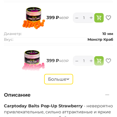
+
−
‍399‍
₽
‍469‍
₽
Диаметр:
10 мм
Вкус:
Монстр Краб
+
−
‍399‍
₽
‍469‍
₽
Диаметр:
10 мм
Больше
Вкус:
Мульти Фиш
Описание
+
−
‍399‍
₽
‍469‍
₽
Carptoday Baits Pop-Up Strawberry
- невероятно
привлекательные, сильно аттрактивные и яркие