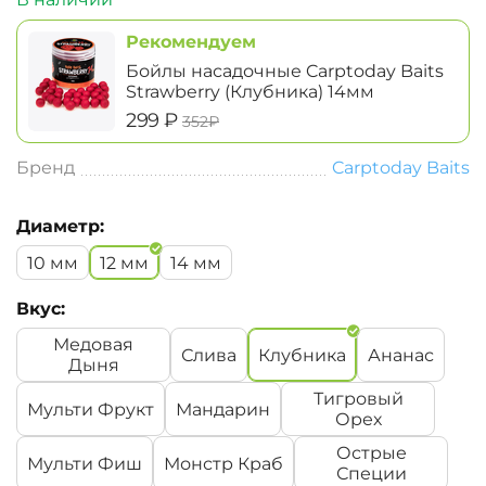
Рекомендуем
Бойлы насадочные Carptoday Baits
Strawberry (Клубника) 14мм
‍299‍
₽
‍352‍
₽
Бренд
Carptoday Baits
Диаметр:
10 мм
12 мм
14 мм
Вкус:
Медовая
Слива
Клубника
Ананас
Дыня
Тигровый
Мульти Фрукт
Мандарин
Орех
Острые
Мульти Фиш
Монстр Краб
Специи