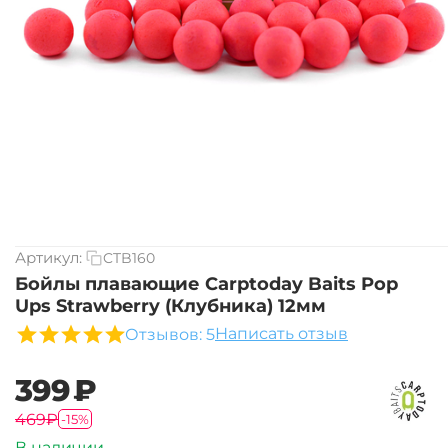
Артикул:
CTB160
Бойлы плавающие Carptoday Baits Pop
Ups Strawberry (Клубника) 12мм
Написать отзыв
Отзывов: 5
‍399‍
₽
‍469‍
₽
-15%
В наличии