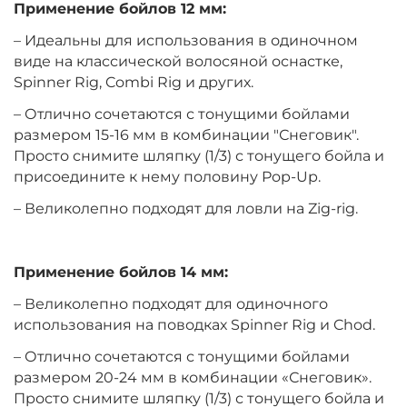
Применение бойлов 12 мм:
+
−
‍399‍
₽
– Идеальны для использования в одиночном
‍469‍
₽
виде на классической волосяной оснастке,
Spinner Rig, Combi Rig и других.
Диаметр:
14 мм
– Отлично сочетаются с тонущими бойлами
Вкус:
Клубника
размером 15-16 мм в комбинации "Снеговик".
Просто снимите шляпку (1/3) с тонущего бойла и
присоедините к нему половину Pop-Up.
+
−
‍399‍
₽
‍469‍
₽
– Великолепно подходят для ловли на Zig-rig.
Диаметр:
10 мм
Вкус:
Мандарин
Применение бойлов 14 мм:
– Великолепно подходят для одиночного
использования на поводках Spinner Rig и Chod.
+
−
‍399‍
₽
‍469‍
₽
– Отлично сочетаются с тонущими бойлами
размером 20-24 мм в комбинации «Снеговик».
Диаметр:
12 мм
Просто снимите шляпку (1/3) с тонущего бойла и