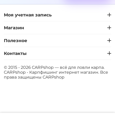
Моя учетная запись
+
−
‍399‍
₽
‍469‍
₽
Магазин
Диаметр:
12 мм
Вкус:
Слива
Полезное
Контакты
+
−
‍399‍
₽
‍469‍
₽
© 2015 - 2026 CARPshop — всё для ловли карпа.
CARPshop - Карпфишинг интернет магазин. Все
Диаметр:
14 мм
права защищены
CARPshop
Вкус:
Слива
+
−
‍399‍
₽
‍469‍
₽