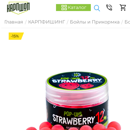
Каталог
Главная
КАРПФИШИНГ
Бойлы и Прикормка
Б
/
/
/
-15%