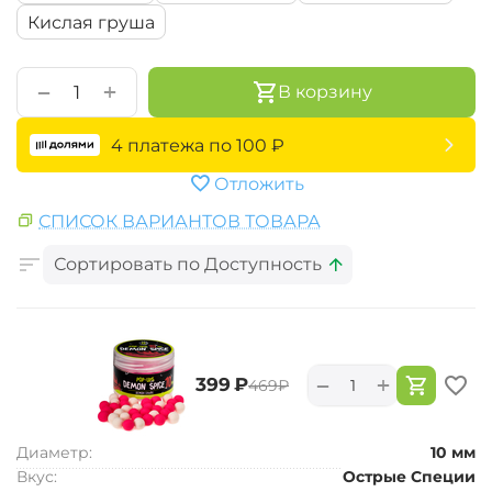
Кислая груша
+
−
В корзину
4 платежа по
100
₽
Отложить
СПИСОК ВАРИАНТОВ ТОВАРА
Сортировать по Доступность
+
−
‍399‍
₽
‍469‍
₽
Диаметр:
10 мм
Вкус:
Острые Специи