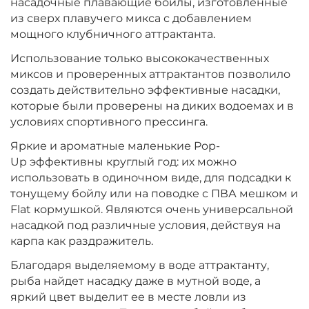
насадочные плавающие бойлы, изготовленные
Диаметр:
10 мм
из сверх плавучего микса с добавлением
Вкус:
Мульти Фрукт
мощного клубничного аттрактанта.
Использование только высококачественных
миксов и проверенных аттрактантов позволило
+
−
‍399‍
₽
‍469‍
₽
создать действительно эффективные насадки,
которые были проверены на диких водоемах и в
Диаметр:
условиях спортивного прессинга.
10 мм
Вкус:
Ананас
Яркие и ароматные маленькие Pop-
Up эффективны круглый год: их можно
использовать в одиночном виде, для подсадки к
+
−
‍399‍
₽
тонущему бойлу или на поводке с ПВА мешком и
‍469‍
₽
Flat кормушкой. Являются очень универсальной
насадкой под различные условия, действуя на
Диаметр:
10 мм
карпа как раздражитель.
Вкус:
Слива
Благодаря выделяемому в воде аттрактанту,
рыба найдет насадку даже в мутной воде, а
яркий цвет выделит ее в месте ловли из
+
−
‍399‍
₽
‍469‍
₽