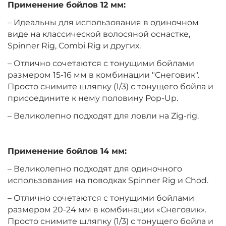
Применение бойлов 12 мм:
+
−
‍399‍
₽
– Идеальны для использования в одиночном
‍469‍
₽
виде на классической волосяной оснастке,
Spinner Rig, Combi Rig и других.
Диаметр:
14 мм
– Отлично сочетаются с тонущими бойлами
Вкус:
Клубника
размером 15-16 мм в комбинации "Снеговик".
Просто снимите шляпку (1/3) с тонущего бойла и
присоедините к нему половину Pop-Up.
+
−
‍399‍
₽
‍469‍
₽
– Великолепно подходят для ловли на Zig-rig.
Диаметр:
10 мм
Вкус:
Мандарин
Применение бойлов 14 мм:
– Великолепно подходят для одиночного
использования на поводках Spinner Rig и Chod.
+
−
‍399‍
₽
‍469‍
₽
– Отлично сочетаются с тонущими бойлами
размером 20-24 мм в комбинации «Снеговик».
Диаметр:
12 мм
Просто снимите шляпку (1/3) с тонущего бойла и