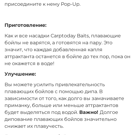
Вкус:
Мандарин
присоедините к нему Pop-Up.
Приготовление:
+
−
‍399‍
₽
‍469‍
₽
Как и все насадки Carptoday Baits, плавающие
бойлы не варятся, а готовятся на пару. Это
Диаметр:
14 мм
значит, что каждая добавленная капля
Вкус:
Мандарин
аттрактанта останется в бойле до тех пор, пока он
не окажется в воде!
Улучшение:
+
−
‍399‍
₽
‍469‍
₽
Вы можете усилить привлекательность
плавающих бойлов с помощью дипа. В
Диаметр:
12 мм
зависимости от того, как долго вы замачиваете
Вкус:
Монстр Краб
приманку, больше или меньше аттрактантов
будет выделяться под водой.
Важно!
Долгое
дипование плавающих бойлов значительно
+
−
снижает их плавучесть.
‍399‍
₽
‍469‍
₽