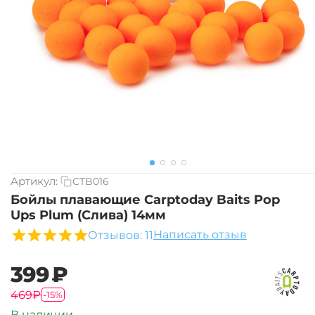
Артикул:
CTB016
Бойлы плавающие Carptoday Baits Pop
Ups Plum (Слива) 14мм
Написать отзыв
Отзывов: 11
‍399‍
₽
‍469‍
₽
-15%
В наличии