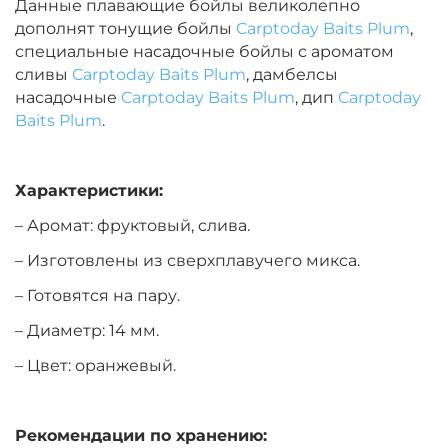
Данные плавающие бойлы великолепно
дополнят тонущие бойлы
Carptoday Baits Plum
,
Диаметр:
14 мм
специальные насадочные бойлы с ароматом
Вкус:
Монстр Краб
сливы
Carptoday Baits Plum
, дамбелсы
насадочные
Carptoday Baits Plum
, дип
Carptoday
Baits Plum
.
+
−
‍399‍
₽
‍469‍
₽
Характеристики:
Диаметр:
14 мм
Вкус:
Мульти Фиш
– Аромат: фруктовый, слива.
– Изготовлены из сверхплавучего микса.
– Готовятся на пару.
+
−
‍399‍
₽
‍469‍
₽
– Диаметр: 14 мм.
Диаметр:
12 мм
– Цвет: оранжевый.
Вкус:
Мульти Фрукт
Рекомендации по хранению: