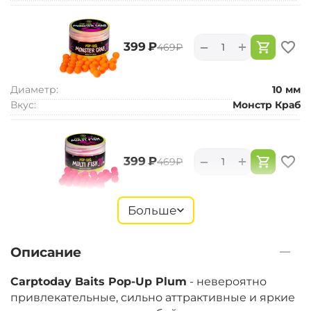
+
−
‍399‍
₽
‍469‍
₽
Диаметр:
10 мм
Вкус:
Монстр Краб
+
−
‍399‍
₽
‍469‍
₽
Диаметр:
10 мм
Больше
Вкус:
Мульти Фиш
Описание
+
−
‍399‍
₽
‍469‍
₽
Carptoday Baits Pop-Up Plum
- невероятно
привлекательные, сильно аттрактивные и яркие