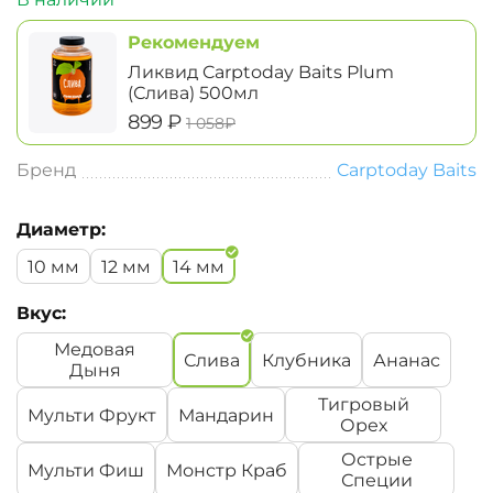
Рекомендуем
Ликвид Carptoday Baits Plum
(Слива) 500мл
‍899‍
₽
‍1 058‍
₽
Бренд
Carptoday Baits
Диаметр:
10 мм
12 мм
14 мм
Вкус:
Медовая
Слива
Клубника
Ананас
Дыня
Тигровый
Мульти Фрукт
Мандарин
Орех
Острые
Мульти Фиш
Монстр Краб
Специи