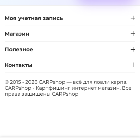
Моя учетная запись
+
−
‍399‍
₽
‍469‍
₽
Магазин
Диаметр:
12 мм
Вкус:
Слива
Полезное
Контакты
+
−
‍399‍
₽
‍469‍
₽
© 2015 - 2026 CARPshop — всё для ловли карпа.
CARPshop - Карпфишинг интернет магазин. Все
Диаметр:
14 мм
права защищены
CARPshop
Вкус:
Слива
+
−
‍399‍
₽
‍469‍
₽