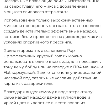
насадочные плавающие бойлы, изготовленные
Диаметр:
10 мм
из сверх плавучего микса с добавлением
Вкус:
Мульти Фрукт
мощного сливового аттрактанта.
Использование только высококачественных
миксов и проверенных аттрактантов позволило
+
−
‍399‍
₽
‍469‍
₽
создать действительно эффективные насадки,
которые были проверены на диких водоемах и в
Диаметр:
условиях спортивного прессинга.
10 мм
Вкус:
Ананас
Яркие и ароматные маленькие Pop-
Up эффективны круглый год: их можно
использовать в одиночном виде, для подсадки к
+
−
‍399‍
₽
тонущему бойлу или на поводке с ПВА мешком и
‍469‍
₽
Flat кормушкой. Являются очень универсальной
насадкой под различные условия, действуя на
Диаметр:
10 мм
карпа как раздражитель.
Вкус:
Слива
Благодаря выделяемому в воде аттрактанту,
рыба найдет насадку даже в мутной воде, а
яркий цвет выделит ее в месте ловли из
+
−
‍399‍
₽
‍469‍
₽