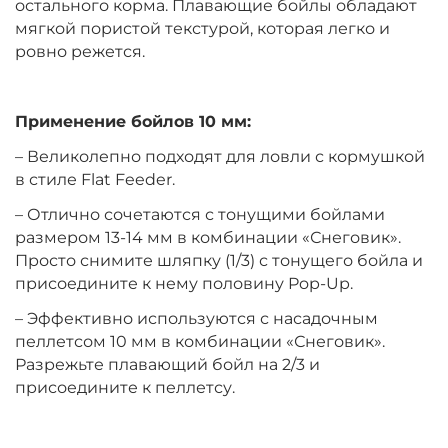
остального корма. Плавающие бойлы обладают
мягкой пористой текстурой, которая легко и
ровно режется.
Диаметр:
10 мм
Вкус:
Клубника
Применение бойлов 10 мм:
– Великолепно подходят для ловли с кормушкой
+
−
‍399‍
₽
‍469‍
₽
в стиле Flat Feeder.
– Отлично сочетаются с тонущими бойлами
Диаметр:
12 мм
размером 13-14 мм в комбинации «Снеговик».
Вкус:
Ананас
Просто снимите шляпку (1/3) с тонущего бойла и
присоедините к нему половину Pop-Up.
– Эффективно используются с насадочным
+
−
‍399‍
₽
‍469‍
₽
пеллетсом 10 мм в комбинации «Снеговик».
Разрежьте плавающий бойл на 2/3 и
присоедините к пеллетсу.
Диаметр:
14 мм
Вкус:
Ананас