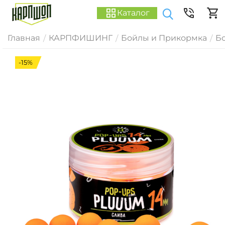
Каталог
Главная
КАРПФИШИНГ
Бойлы и Прикормка
Б
/
/
/
-15%