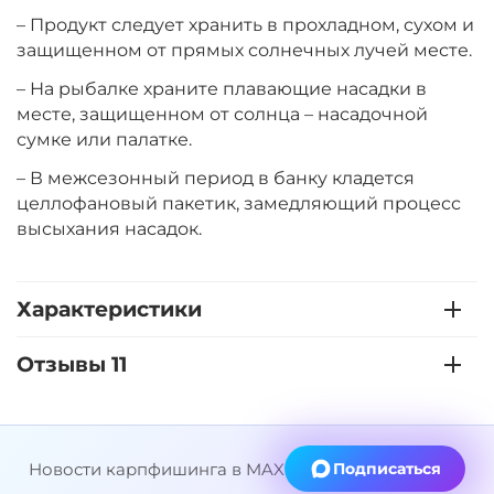
+
−
‍399‍
₽
‍469‍
₽
– Продукт следует хранить в прохладном, сухом и
защищенном от прямых солнечных лучей месте.
– На рыбалке храните плавающие насадки в
Диаметр:
14 мм
Вкус:
месте, защищенном от солнца – насадочной
Мульти Фрукт
сумке или палатке.
– В межсезонный период в банку кладется
+
−
‍399‍
₽
целлофановый пакетик, замедляющий процесс
‍469‍
₽
высыхания насадок.
Диаметр:
12 мм
Вкус:
Острые Специи
Характеристики
Отзывы 11
+
−
‍399‍
₽
‍469‍
₽
Диаметр:
14 мм
Новости карпфишинга в MAX
Подписаться
Вкус:
Острые Специи