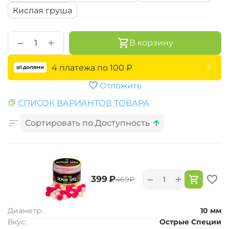
Кислая груша
+
−
В корзину
4 платежа по
100
₽
Отложить
СПИСОК ВАРИАНТОВ ТОВАРА
Сортировать по Доступность
+
−
‍399‍
₽
‍469‍
₽
Диаметр:
10 мм
Вкус:
Острые Специи