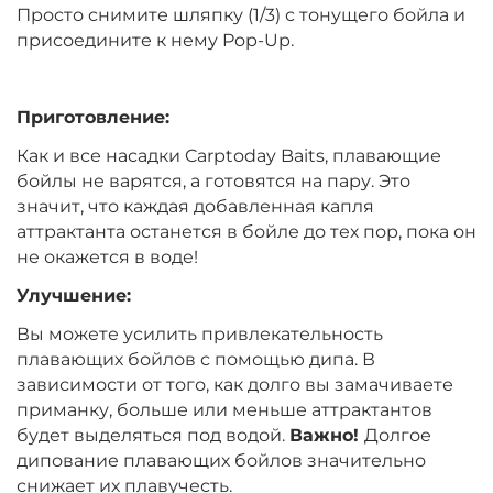
Вкус:
Мандарин
Просто снимите шляпку (1/3) с тонущего бойла и
присоедините к нему Pop-Up.
+
−
‍399‍
₽
‍469‍
₽
Приготовление:
Как и все насадки Carptoday Baits, плавающие
Диаметр:
14 мм
бойлы не варятся, а готовятся на пару. Это
Вкус:
Мандарин
значит, что каждая добавленная капля
аттрактанта останется в бойле до тех пор, пока он
не окажется в воде!
+
−
‍399‍
₽
‍469‍
₽
Улучшение:
Вы можете усилить привлекательность
Диаметр:
12 мм
плавающих бойлов с помощью дипа. В
Вкус:
Монстр Краб
зависимости от того, как долго вы замачиваете
приманку, больше или меньше аттрактантов
будет выделяться под водой.
Важно!
Долгое
+
−
дипование плавающих бойлов значительно
‍399‍
₽
‍469‍
₽
снижает их плавучесть.