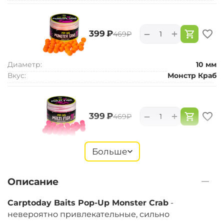
+
−
‍399‍
₽
‍469‍
₽
Диаметр:
10 мм
Вкус:
Монстр Краб
+
−
‍399‍
₽
‍469‍
₽
Диаметр:
10 мм
Больше
Вкус:
Мульти Фиш
Описание
+
−
‍399‍
₽
‍469‍
₽
Carptoday Baits Pop-Up Monster Crab
-
невероятно привлекательные, сильно