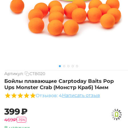
Артикул:
CTB020
Бойлы плавающие Carptoday Baits Pop
Ups Monster Crab (Монстр Краб) 14мм
Написать отзыв
Отзывов: 4
‍399‍
₽
‍469‍
₽
-15%
В наличии