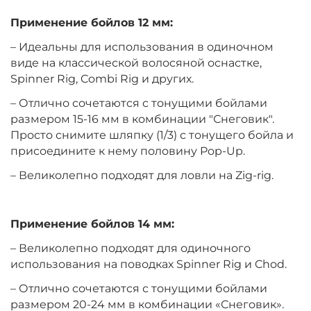
Применение бойлов 12 мм:
+
−
‍399‍
₽
‍469‍
₽
– Идеальны для использования в одиночном
виде на классической волосяной оснастке,
Диаметр:
14 мм
Spinner Rig, Combi Rig и других.
Вкус:
Клубника
– Отлично сочетаются с тонущими бойлами
размером 15-16 мм в комбинации "Снеговик".
Просто снимите шляпку (1/3) с тонущего бойла и
+
−
‍399‍
₽
‍469‍
₽
присоедините к нему половину Pop-Up.
– Великолепно подходят для ловли на Zig-rig.
Диаметр:
10 мм
Вкус:
Мандарин
Применение бойлов 14 мм:
– Великолепно подходят для одиночного
+
−
‍399‍
₽
‍469‍
₽
использования на поводках Spinner Rig и Chod.
– Отлично сочетаются с тонущими бойлами
Диаметр:
12 мм
размером 20-24 мм в комбинации «Снеговик».