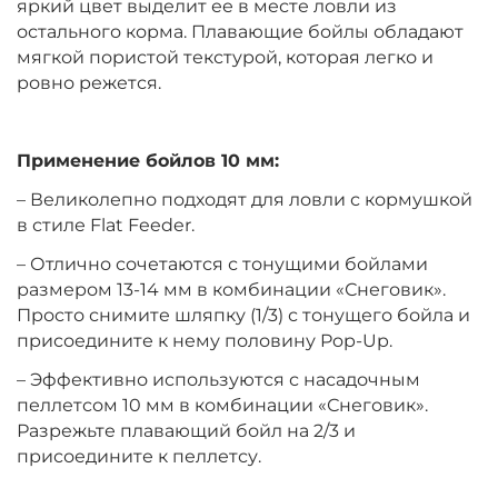
яркий цвет выделит ее в месте ловли из
остального корма. Плавающие бойлы обладают
мягкой пористой текстурой, которая легко и
Диаметр:
10 мм
ровно режется.
Вкус:
Клубника
Применение бойлов 10 мм:
+
−
‍399‍
₽
‍469‍
₽
– Великолепно подходят для ловли с кормушкой
в стиле Flat Feeder.
Диаметр:
12 мм
– Отлично сочетаются с тонущими бойлами
Вкус:
Ананас
размером 13-14 мм в комбинации «Снеговик».
Просто снимите шляпку (1/3) с тонущего бойла и
присоедините к нему половину Pop-Up.
+
−
‍399‍
₽
‍469‍
₽
– Эффективно используются с насадочным
пеллетсом 10 мм в комбинации «Снеговик».
Разрежьте плавающий бойл на 2/3 и
Диаметр:
14 мм
Вкус:
присоедините к пеллетсу.
Ананас