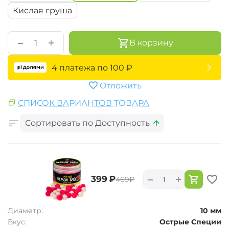
Кислая груша
+
−
В корзину
4 платежа по
100
₽
Отложить
СПИСОК ВАРИАНТОВ ТОВАРА
Сортировать по Доступность
+
−
‍399‍
₽
‍469‍
₽
Диаметр:
10 мм
Вкус:
Острые Специи