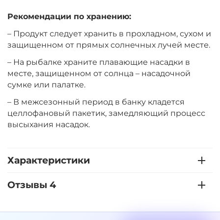
+
−
‍399‍
₽
‍469‍
₽
Рекомендации по хранению:
– Продукт следует хранить в прохладном, сухом и
Диаметр:
14 мм
защищенном от прямых солнечных лучей месте.
Вкус:
Мульти Фрукт
– На рыбалке храните плавающие насадки в
месте, защищенном от солнца – насадочной
сумке или палатке.
+
−
‍399‍
₽
‍469‍
₽
– В межсезонный период в банку кладется
целлофановый пакетик, замедляющий процесс
Диаметр:
12 мм
высыхания насадок.
Вкус:
Острые Специи
Характеристики
+
−
‍399‍
₽
‍469‍
₽
Отзывы 4
Диаметр:
14 мм
Вкус:
Острые Специи