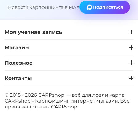
Новости карпфишинга в MAX
Подписаться
+
−
‍399‍
₽
‍469‍
₽
Моя учетная запись
Диаметр:
12 мм
Вкус:
Слива
Магазин
Полезное
+
−
‍399‍
₽
‍469‍
₽
Контакты
Диаметр:
14 мм
© 2015 - 2026 CARPshop — всё для ловли карпа.
Вкус:
Слива
CARPshop - Карпфишинг интернет магазин. Все
права защищены
CARPshop
+
−
‍399‍
₽
‍469‍
₽