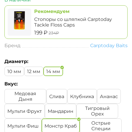
Рекомендуем
Стопоры со шляпкой Carptoday
Tackle Floss Caps
‍199‍
₽
‍234‍
₽
Бренд
Carptoday Baits
Диаметр:
10 мм
12 мм
14 мм
Вкус:
Медовая
Слива
Клубника
Ананас
Дыня
Тигровый
Мульти Фрукт
Мандарин
Орех
Острые
Мульти Фиш
Монстр Краб
Специи