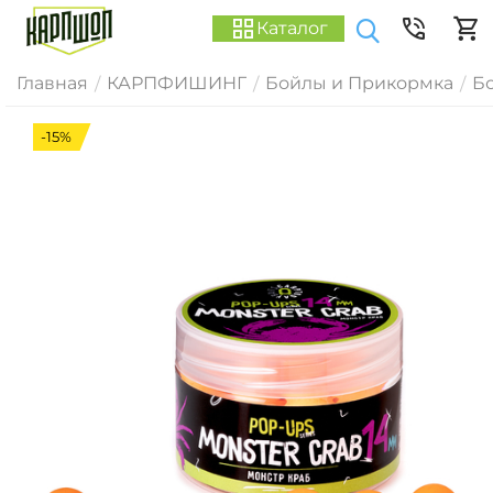
Каталог
Главная
КАРПФИШИНГ
Бойлы и Прикормка
Б
/
/
/
-15%