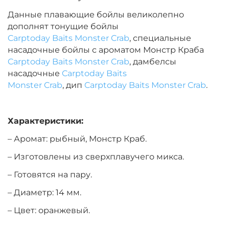
Данные плавающие бойлы великолепно
Диаметр:
14 мм
дополнят тонущие бойлы
Вкус:
Монстр Краб
Carptoday Baits Monster Crab
, специальные
насадочные бойлы с ароматом Монстр Краба
Carptoday Baits Monster Crab
, дамбелсы
+
−
‍399‍
₽
‍469‍
₽
насадочные
Carptoday Baits
Monster Crab
, дип
Carptoday Baits Monster Crab
.
Диаметр:
14 мм
Вкус:
Мульти Фиш
Характеристики:
– Аромат: рыбный, Монстр Краб.
+
−
‍399‍
₽
‍469‍
₽
– Изготовлены из сверхплавучего микса.
– Готовятся на пару.
Диаметр:
12 мм
– Диаметр: 14 мм.
Вкус:
Мульти Фрукт
– Цвет: оранжевый.