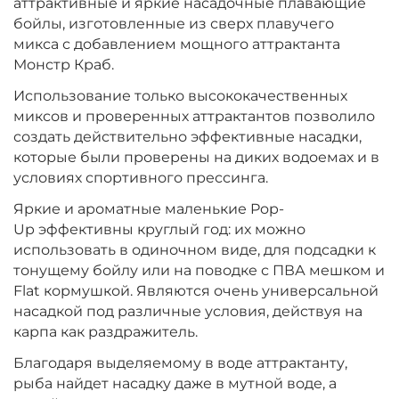
аттрактивные и яркие насадочные плавающие
Диаметр:
10 мм
бойлы, изготовленные из сверх плавучего
Вкус:
Мульти Фрукт
микса с добавлением мощного аттрактанта
Монстр Краб.
Использование только высококачественных
+
−
‍399‍
₽
‍469‍
₽
миксов и проверенных аттрактантов позволило
создать действительно эффективные насадки,
Диаметр:
которые были проверены на диких водоемах и в
10 мм
Вкус:
Ананас
условиях спортивного прессинга.
Яркие и ароматные маленькие Pop-
Up эффективны круглый год: их можно
+
−
‍399‍
₽
использовать в одиночном виде, для подсадки к
‍469‍
₽
тонущему бойлу или на поводке с ПВА мешком и
Flat кормушкой. Являются очень универсальной
Диаметр:
10 мм
насадкой под различные условия, действуя на
Вкус:
Слива
карпа как раздражитель.
Благодаря выделяемому в воде аттрактанту,
рыба найдет насадку даже в мутной воде, а
+
−
‍399‍
₽
‍469‍
₽