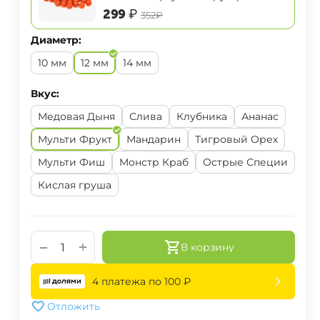
‍299‍
₽
‍352‍
₽
Диаметр:
10 мм
12 мм
14 мм
Вкус:
Медовая Дыня
Слива
Клубника
Ананас
Мульти Фрукт
Мандарин
Тигровый Орех
Мульти Фиш
Монстр Краб
Острые Специи
Кислая груша
+
−
В корзину
4 платежа по
100
₽
Отложить