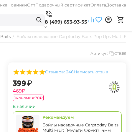
нка
Новинки
Опт
Подарочный сертификат
Оплата
Доставка
8 (499) 653-93-55
Baits
/
Бойлы плавающие Carptoday Baits Pop Ups Multi Frui
Артикул:
CTB161
Отзывов: 246
Написать отзыв
‍399‍
₽
‍469‍
₽
Экономия:
‍70‍
₽
В наличии
Рекомендуем
Бойлы насадочные Carptoday Baits
Multi Fruit (Мульти Фрукт) 14мм