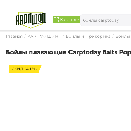
Каталог
Главная
/
КАРПФИШИНГ
/
Бойлы и Прикормка
/
Бойлы
Бойлы плавающие Carptoday Baits Pop 
СКИДКА 15%