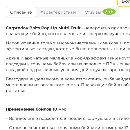
Бо
1
Диаметр:
246
Описание
Характеристики
Отзывы
Кислая г
Вкус:
CTB195
Carptoday Baits Pop-Up Multi Fruit
- невероятно привлек
1
Диаметр:
плавающие бойлы, изготовленные из сверх плавучего ми
Тигровый О
Вкус:
Использование только высококачественных миксов и пр
эффективные насадки, которые были проверены на диких
CTB018
1
Диаметр:
Яркие и ароматные маленькие Pop-Up эффективны круглы
Клубн
Вкус:
подсадки к тонущему бойлу или на поводке с ПВА мешко
насадкой под различные условия, действуя на карпа как
CTB158
Благодаря выделяемому в воде аттрактанту, рыба найдет
1
Диаметр:
месте ловли из остального корма. Плавающие бойлы обл
Сл
Вкус:
режется.
CTB151
1
Диаметр:
Применение бойлов 10 мм:
Сл
Вкус:
– Великолепно подходят для ловли с кормушкой в стиле F
CTB160
– Отлично сочетаются с тонущими бойлами размером 13-