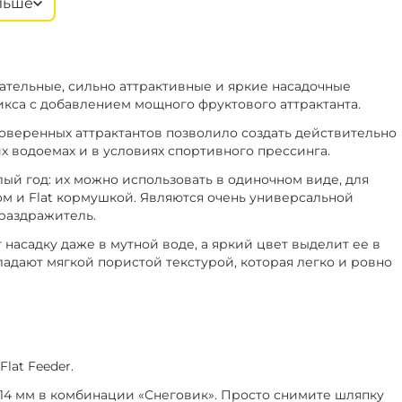
льше
‍399‍
₽
+
−
2 мм
В наличии
‍469‍
₽
руша
ательные, сильно аттрактивные и яркие насадочные
‍399‍
₽
+
−
2 мм
В наличии
кса с добавлением мощного фруктового аттрактанта.
‍469‍
₽
рех
оверенных аттрактантов позволило создать действительно
 водоемах и в условиях спортивного прессинга.
‍399‍
₽
+
−
4 мм
В наличии
й год: их можно использовать в одиночном виде, для
‍469‍
₽
ика
м и Flat кормушкой. Являются очень универсальной
 раздражитель.
 насадку даже в мутной воде, а яркий цвет выделит ее в
‍399‍
₽
+
−
2 мм
В наличии
адают мягкой пористой текстурой, которая легко и ровно
‍469‍
₽
ива
‍399‍
₽
+
−
0 мм
В наличии
‍469‍
₽
ива
lat Feeder.
14 мм в комбинации «Снеговик». Просто снимите шляпку