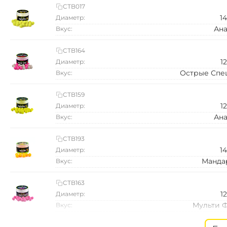
CTB017
1
Диаметр:
Ана
Вкус:
CTB164
1
Диаметр:
Острые Спе
Вкус:
CTB159
1
Диаметр:
Ана
Вкус:
CTB193
1
Диаметр:
Манда
Вкус:
CTB163
1
Диаметр:
Мульти 
Вкус:
CTB208