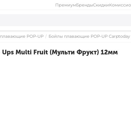
Премиум
Бренды
Скидки
Комиссио
 плавающие POP-UP
/
Бойлы плавающие POP-UP Carptoday 
Ups Multi Fruit (Мульти Фрукт) 12мм