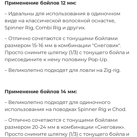
Применение бойлов 12 мм:
+
−
‍399‍
₽
– Идеальны для использования в одиночном
‍469‍
₽
виде на классической волосяной оснастке,
Spinner Rig, Combi Rig и других.
Диаметр:
14 мм
– Отлично сочетаются с тонущими бойлами
Вкус:
Клубника
размером 15-16 мм в комбинации "Снеговик".
Просто снимите шляпку (1/3) с тонущего бойла и
присоедините к нему половину Pop-Up.
+
−
‍399‍
₽
‍469‍
₽
– Великолепно подходят для ловли на Zig-rig.
Диаметр:
10 мм
Вкус:
Мандарин
Применение бойлов 14 мм:
– Великолепно подходят для одиночного
использования на поводках Spinner Rig и Chod.
+
−
‍399‍
₽
‍469‍
₽
– Отлично сочетаются с тонущими бойлами
размером 20-24 мм в комбинации «Снеговик».
Диаметр:
12 мм
Просто снимите шляпку (1/3) с тонущего бойла и