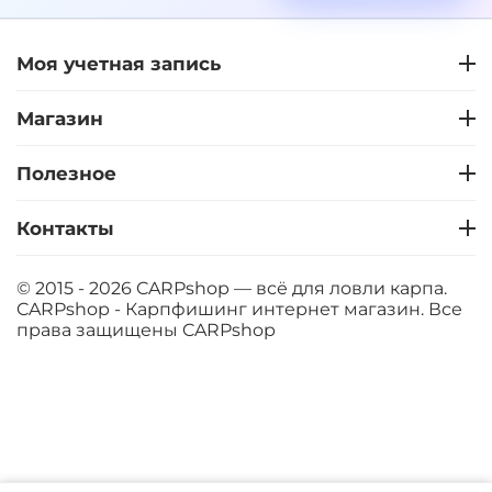
Моя учетная запись
+
−
‍399‍
₽
‍469‍
₽
Магазин
Диаметр:
12 мм
Вкус:
Слива
Полезное
Контакты
+
−
‍399‍
₽
‍469‍
₽
© 2015 - 2026 CARPshop — всё для ловли карпа.
CARPshop - Карпфишинг интернет магазин. Все
Диаметр:
14 мм
права защищены
CARPshop
Вкус:
Слива
+
−
‍399‍
₽
‍469‍
₽