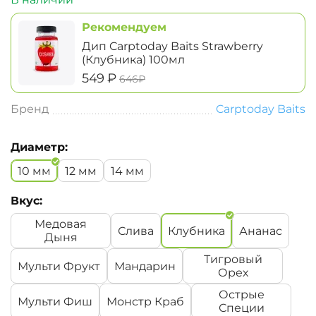
Рекомендуем
Дип Carptoday Baits Strawberry
(Клубника) 100мл
‍549‍
₽
‍646‍
₽
Бренд
Carptoday Baits
Диаметр:
10 мм
12 мм
14 мм
Вкус:
Медовая
Слива
Клубника
Ананас
Дыня
Тигровый
Мульти Фрукт
Мандарин
Орех
Острые
Мульти Фиш
Монстр Краб
Специи