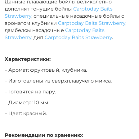
Данные плавающие бойлы великолепно
дополнят тонущие бойлы
Carptoday Baits
Диаметр:
14 мм
Strawberry
, специальные насадочные бойлы с
Вкус:
Монстр Краб
ароматом клубники
Carptoday Baits Strawberry
,
дамбелсы насадочные
Carptoday Baits
Strawberry
, дип
Carptoday Baits Strawberry
.
+
−
‍399‍
₽
‍469‍
₽
Характеристики:
Диаметр:
14 мм
Вкус:
Мульти Фиш
– Аромат: фруктовый, клубника.
– Изготовлены из сверхплавучего микса.
– Готовятся на пару.
+
−
‍399‍
₽
‍469‍
₽
– Диаметр: 10 мм.
Диаметр:
12 мм
– Цвет: красный.
Вкус:
Мульти Фрукт
Рекомендации по хранению: