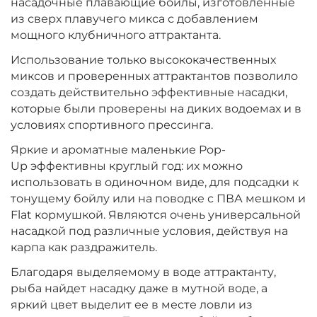
насадочные плавающие бойлы, изготовленные
Диаметр:
10 мм
из сверх плавучего микса с добавлением
Вкус:
Мульти Фрукт
мощного клубничного аттрактанта.
Использование только высококачественных
миксов и проверенных аттрактантов позволило
+
−
‍399‍
₽
‍469‍
₽
создать действительно эффективные насадки,
которые были проверены на диких водоемах и в
Диаметр:
условиях спортивного прессинга.
10 мм
Вкус:
Ананас
Яркие и ароматные маленькие Pop-
Up эффективны круглый год: их можно
использовать в одиночном виде, для подсадки к
+
−
‍399‍
₽
тонущему бойлу или на поводке с ПВА мешком и
‍469‍
₽
Flat кормушкой. Являются очень универсальной
насадкой под различные условия, действуя на
Диаметр:
10 мм
карпа как раздражитель.
Вкус:
Слива
Благодаря выделяемому в воде аттрактанту,
рыба найдет насадку даже в мутной воде, а
яркий цвет выделит ее в месте ловли из
+
−
‍399‍
₽
‍469‍
₽