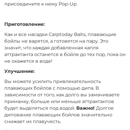
Вкус:
Мандарин
присоедините к нему Pop-Up.
Приготовление:
+
−
‍399‍
₽
‍469‍
₽
Как и все насадки Carptoday Baits, плавающие
бойлы не варятся, а готовятся на пару. Это
Диаметр:
14 мм
значит, что каждая добавленная капля
Вкус:
Мандарин
аттрактанта останется в бойле до тех пор, пока он
не окажется в воде!
Улучшение:
+
−
‍399‍
₽
‍469‍
₽
Вы можете усилить привлекательность
плавающих бойлов с помощью дипа. В
Диаметр:
12 мм
зависимости от того, как долго вы замачиваете
Вкус:
Монстр Краб
приманку, больше или меньше аттрактантов
будет выделяться под водой.
Важно!
Долгое
дипование плавающих бойлов значительно
+
−
снижает их плавучесть.
‍399‍
₽
‍469‍
₽