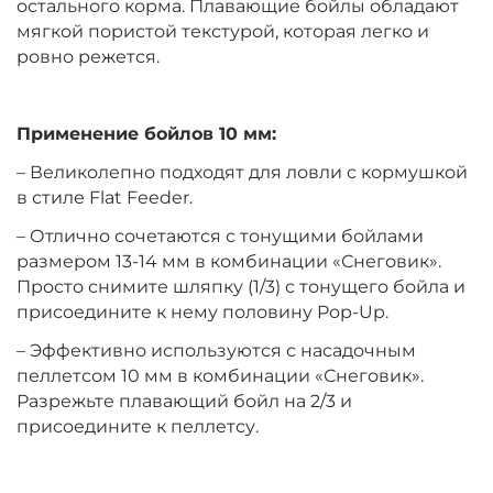
остального корма. Плавающие бойлы обладают
мягкой пористой текстурой, которая легко и
ровно режется.
Диаметр:
10 мм
Вкус:
Клубника
Применение бойлов 10 мм:
– Великолепно подходят для ловли с кормушкой
+
−
‍399‍
₽
‍469‍
₽
в стиле Flat Feeder.
– Отлично сочетаются с тонущими бойлами
Диаметр:
12 мм
размером 13-14 мм в комбинации «Снеговик».
Вкус:
Ананас
Просто снимите шляпку (1/3) с тонущего бойла и
присоедините к нему половину Pop-Up.
– Эффективно используются с насадочным
+
−
‍399‍
₽
‍469‍
₽
пеллетсом 10 мм в комбинации «Снеговик».
Разрежьте плавающий бойл на 2/3 и
присоедините к пеллетсу.
Диаметр:
14 мм
Вкус:
Ананас