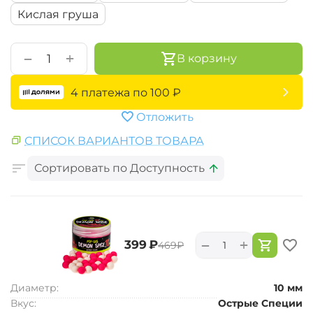
Кислая груша
+
−
В корзину
4 платежа по
100
₽
Отложить
СПИСОК ВАРИАНТОВ ТОВАРА
Сортировать по Доступность
+
−
‍399‍
₽
‍469‍
₽
Диаметр:
10 мм
Вкус:
Острые Специи