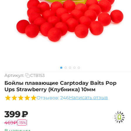
Артикул:
CTB153
Бойлы плавающие Carptoday Baits Pop
Ups Strawberry (Клубника) 10мм
Написать отзыв
Отзывов: 246
‍399‍
₽
‍469‍
₽
-15%
В наличии