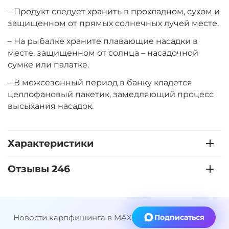
+
−
‍399‍
₽
‍469‍
₽
– Продукт следует хранить в прохладном, сухом и
защищенном от прямых солнечных лучей месте.
– На рыбалке храните плавающие насадки в
Диаметр:
14 мм
Вкус:
месте, защищенном от солнца – насадочной
Мульти Фрукт
сумке или палатке.
– В межсезонный период в банку кладется
+
−
‍399‍
₽
целлофановый пакетик, замедляющий процесс
‍469‍
₽
высыхания насадок.
Диаметр:
12 мм
Вкус:
Острые Специи
Характеристики
Отзывы 246
+
−
‍399‍
₽
‍469‍
₽
Диаметр:
14 мм
Новости карпфишинга в MAX
Подписаться
Вкус:
Острые Специи