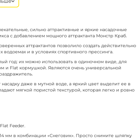
льше
‍399‍
₽
+
−
2 мм
В наличии
‍469‍
₽
руша
екательные, сильно аттрактивные и яркие насадочные
‍399‍
₽
+
−
4 мм
В наличии
икса с добавлением мощного аттрактанта Монстр Краб.
‍469‍
₽
рех
оверенных аттрактантов позволило создать действительно
 водоемах и в условиях спортивного прессинга.
‍399‍
₽
+
−
0 мм
В наличии
й год: их можно использовать в одиночном виде, для
‍469‍
₽
ика
м и Flat кормушкой. Являются очень универсальной
 раздражитель.
 насадку даже в мутной воде, а яркий цвет выделит ее в
‍399‍
₽
+
−
4 мм
В наличии
адают мягкой пористой текстурой, которая легко и ровно
‍469‍
₽
ции
‍399‍
₽
+
−
4 мм
В наличии
‍469‍
₽
руша
lat Feeder.
14 мм в комбинации «Снеговик». Просто снимите шляпку