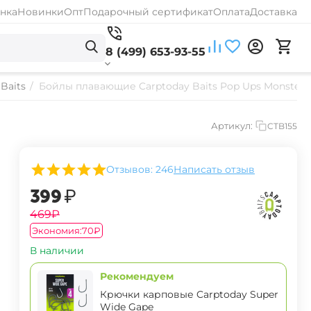
нка
Новинки
Опт
Подарочный сертификат
Оплата
Доставка
8 (499) 653-93-55
Baits
/
Бойлы плавающие Carptoday Baits Pop Ups Monster 
Артикул:
CTB155
Отзывов: 246
Написать отзыв
‍399‍
₽
‍469‍
₽
Экономия:
‍70‍
₽
В наличии
Рекомендуем
Крючки карповые Carptoday Super
Wide Gape