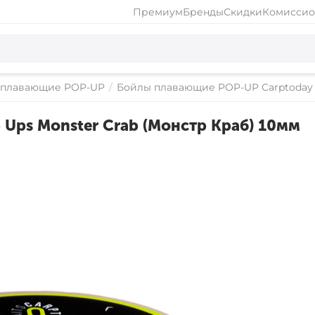
Премиум
Бренды
Скидки
Комиссио
 плавающие POP-UP
/
Бойлы плавающие POP-UP Carptoday 
 Ups Monster Crab (Монстр Краб) 10мм