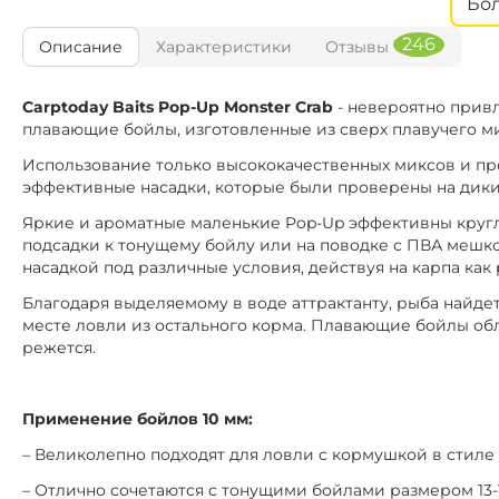
Бо
1
Диаметр:
246
Описание
Характеристики
Отзывы
Кислая г
Вкус:
CTB196
Carptoday Baits Pop-Up Monster Crab
- невероятно привл
1
Диаметр:
плавающие бойлы, изготовленные из сверх плавучего м
Тигровый О
Вкус:
Использование только высококачественных миксов и пр
эффективные насадки, которые были проверены на диких
CTB153
1
Диаметр:
Яркие и ароматные маленькие Pop-Up эффективны круглы
Клубн
Вкус:
подсадки к тонущему бойлу или на поводке с ПВА мешко
насадкой под различные условия, действуя на карпа как
CTB022
Благодаря выделяемому в воде аттрактанту, рыба найдет
1
Диаметр:
месте ловли из остального корма. Плавающие бойлы обл
Острые Спе
Вкус:
режется.
CTB209
1
Диаметр:
Применение бойлов 10 мм:
Кислая г
Вкус:
– Великолепно подходят для ловли с кормушкой в стиле F
CTB016
– Отлично сочетаются с тонущими бойлами размером 13-