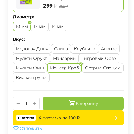
‍299‍
₽
‍352‍
₽
Диаметр:
10 мм
12 мм
14 мм
Вкус:
Медовая Дыня
Слива
Клубника
Ананас
Мульти Фрукт
Мандарин
Тигровый Орех
Мульти Фиш
Монстр Краб
Острые Специи
Кислая груша
+
−
В корзину
4 платежа по
100
₽
Отложить