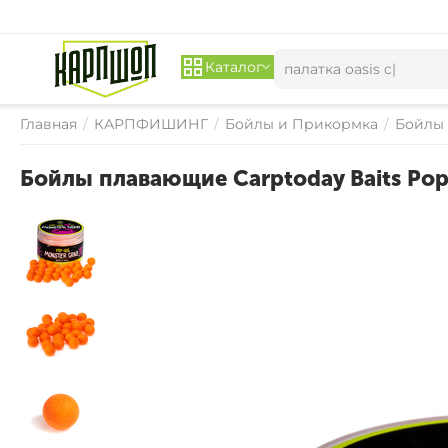
Каталог
Главная
/
КАРПФИШИНГ
/
Бойлы и Прикормка
/
Бойлы
Бойлы плавающие Carptoday Baits Pop
СКИДКА 
15%