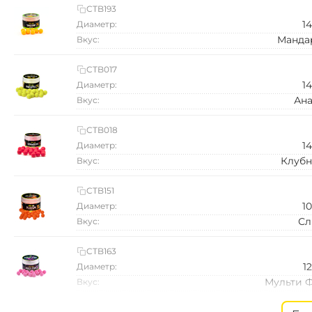
CTB193
1
Диаметр:
Манда
Вкус:
CTB017
1
Диаметр:
Ана
Вкус:
CTB018
1
Диаметр:
Клубн
Вкус:
CTB151
1
Диаметр:
Сл
Вкус:
CTB163
1
Диаметр:
Мульти 
Вкус:
CTB208