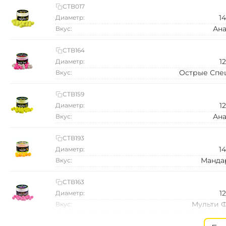
CTB017
1
Диаметр:
Ана
Вкус:
CTB164
1
Диаметр:
Острые Спе
Вкус:
CTB159
1
Диаметр:
Ана
Вкус:
CTB193
1
Диаметр:
Манда
Вкус:
CTB163
1
Диаметр:
Мульти 
Вкус:
CTB208