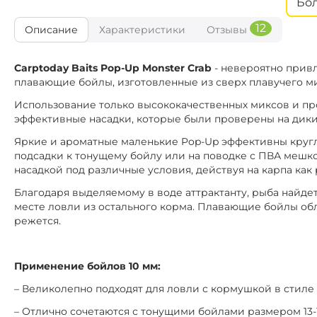
Бо
1
Диаметр:
12
Описание
Характеристики
Отзывы
Кислая г
Вкус:
CTB195
Carptoday Baits Pop-Up Monster Crab
- невероятно привл
1
Диаметр:
плавающие бойлы, изготовленные из сверх плавучего м
Тигровый О
Вкус:
Использование только высококачественных миксов и пр
эффективные насадки, которые были проверены на диких
CTB018
1
Диаметр:
Яркие и ароматные маленькие Pop-Up эффективны круглы
Клубн
Вкус:
подсадки к тонущему бойлу или на поводке с ПВА мешко
насадкой под различные условия, действуя на карпа как
CTB158
Благодаря выделяемому в воде аттрактанту, рыба найдет
1
Диаметр:
месте ловли из остального корма. Плавающие бойлы обл
Сл
Вкус:
режется.
CTB151
1
Диаметр:
Применение бойлов 10 мм:
Сл
Вкус:
– Великолепно подходят для ловли с кормушкой в стиле F
CTB160
– Отлично сочетаются с тонущими бойлами размером 13-