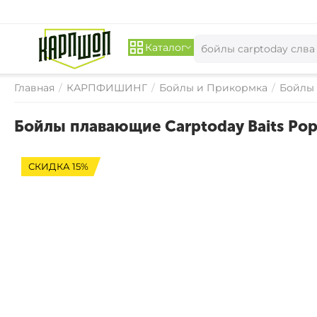
Каталог
Главная
/
КАРПФИШИНГ
/
Бойлы и Прикормка
/
Бойлы
Бойлы плавающие Carptoday Baits Pop
СКИДКА 15%