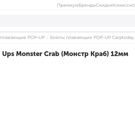
Премиум
Бренды
Скидки
Комиссио
 плавающие POP-UP
/
Бойлы плавающие POP-UP Carptoday 
 Ups Monster Crab (Монстр Краб) 12мм