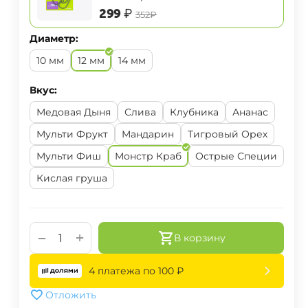
‍299‍
₽
‍352‍
₽
Диаметр:
10 мм
12 мм
14 мм
Вкус:
Медовая Дыня
Слива
Клубника
Ананас
Мульти Фрукт
Мандарин
Тигровый Орех
Мульти Фиш
Монстр Краб
Острые Специи
Кислая груша
+
−
В корзину
4 платежа по
100
₽
Отложить