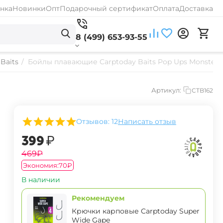
нка
Новинки
Опт
Подарочный сертификат
Оплата
Доставка
8 (499) 653-93-55
Baits
/
Бойлы плавающие Carptoday Baits Pop Ups Monster C
Артикул:
CTB162
Отзывов: 12
Написать отзыв
‍399‍
₽
‍469‍
₽
Экономия:
‍70‍
₽
В наличии
Рекомендуем
Крючки карповые Carptoday Super
Wide Gape