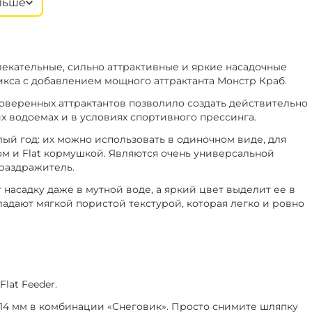
льше
‍399‍
₽
+
−
2 мм
В наличии
‍469‍
₽
руша
екательные, сильно аттрактивные и яркие насадочные
‍399‍
₽
+
−
2 мм
В наличии
икса с добавлением мощного аттрактанта Монстр Краб.
‍469‍
₽
рех
оверенных аттрактантов позволило создать действительно
 водоемах и в условиях спортивного прессинга.
‍399‍
₽
+
−
4 мм
В наличии
й год: их можно использовать в одиночном виде, для
‍469‍
₽
ика
м и Flat кормушкой. Являются очень универсальной
 раздражитель.
 насадку даже в мутной воде, а яркий цвет выделит ее в
‍399‍
₽
+
−
2 мм
В наличии
адают мягкой пористой текстурой, которая легко и ровно
‍469‍
₽
ива
‍399‍
₽
+
−
0 мм
В наличии
‍469‍
₽
ива
lat Feeder.
14 мм в комбинации «Снеговик». Просто снимите шляпку