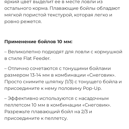
яркий цвет выделит ее в месте ловли из
остального корма. Плавающие бойлы обладают
мягкой пористой текстурой, которая легко и
Диаметр:
10 мм
ровно режется.
Вкус:
Клубника
Применение бойлов 10 мм:
+
−
‍399‍
₽
‍469‍
₽
– Великолепно подходят для ловли с кормушкой
в стиле Flat Feeder.
Диаметр:
12 мм
– Отлично сочетаются с тонущими бойлами
Вкус:
Ананас
размером 13-14 мм в комбинации «Снеговик».
Просто снимите шляпку (1/3) с тонущего бойла и
присоедините к нему половину Pop-Up.
+
−
‍399‍
₽
‍469‍
₽
– Эффективно используются с насадочным
пеллетсом 10 мм в комбинации «Снеговик».
Разрежьте плавающий бойл на 2/3 и
Диаметр:
14 мм
Вкус:
присоедините к пеллетсу.
Ананас