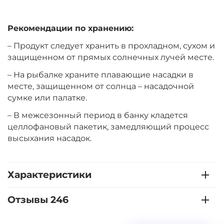
+
−
‍399‍
₽
‍469‍
₽
Рекомендации по хранению:
Диаметр:
14 мм
– Продукт следует хранить в прохладном, сухом и
Вкус:
Мульти Фрукт
защищенном от прямых солнечных лучей месте.
– На рыбалке храните плавающие насадки в
месте, защищенном от солнца – насадочной
+
−
‍399‍
₽
‍469‍
₽
сумке или палатке.
– В межсезонный период в банку кладется
Диаметр:
12 мм
целлофановый пакетик, замедляющий процесс
Вкус:
Острые Специи
высыхания насадок.
+
−
Характеристики
‍399‍
₽
‍469‍
₽
Отзывы 246
Диаметр:
14 мм
Вкус:
Острые Специи