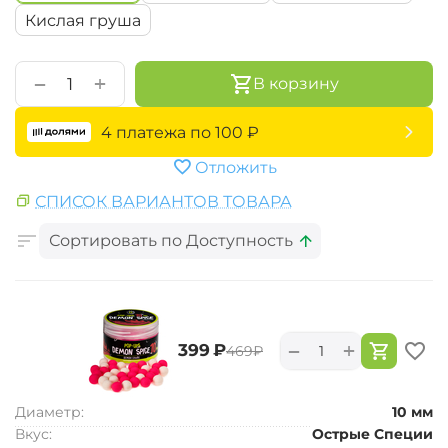
Кислая груша
+
−
В корзину
4 платежа по
100
₽
Отложить
СПИСОК ВАРИАНТОВ ТОВАРА
Сортировать по Доступность
+
−
‍399‍
₽
‍469‍
₽
Диаметр:
10 мм
Вкус:
Острые Специи