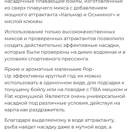
насадочные плавающие бойлы, изготовленные
Диаметр:
10 мм
из сверх плавучего микса с добавлением
Вкус:
Мульти Фрукт
мощного аттрактанта «Кальмар и Осьминог» и
кислой клюквы.
Использование только высококачественных
+
−
‍399‍
₽
‍469‍
₽
миксов и проверенных аттрактантов позволило
создать действительно эффективные насадки,
Диаметр:
которые были проверены на диких водоемах и в
10 мм
Вкус:
Ананас
условиях спортивного прессинга.
Яркие и ароматные маленькие Pop-
Up эффективны круглый год: их можно
+
−
‍399‍
₽
использовать в одиночном виде, для подсадки к
‍469‍
₽
тонущему бойлу или на поводке с ПВА мешком и
Flat кормушкой. Являются очень универсальной
Диаметр:
10 мм
насадкой под различные условия, действуя на
Вкус:
Слива
карпа как раздражитель.
Благодаря выделяемому в воде аттрактанту,
рыба найдет насадку даже в мутной воде, а
+
−
‍399‍
₽
‍469‍
₽