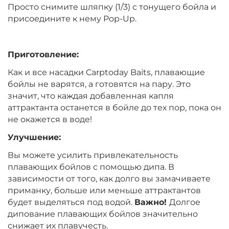
Вкус:
Мандарин
Просто снимите шляпку (1/3) с тонущего бойла и
присоедините к нему Pop-Up.
+
−
‍399‍
₽
‍469‍
₽
Приготовление:
Как и все насадки Carptoday Baits, плавающие
Диаметр:
14 мм
бойлы не варятся, а готовятся на пару. Это
Вкус:
Мандарин
значит, что каждая добавленная капля
аттрактанта останется в бойле до тех пор, пока он
не окажется в воде!
+
−
‍399‍
₽
‍469‍
₽
Улучшение:
Вы можете усилить привлекательность
Диаметр:
12 мм
плавающих бойлов с помощью дипа. В
Вкус:
Монстр Краб
зависимости от того, как долго вы замачиваете
приманку, больше или меньше аттрактантов
будет выделяться под водой.
Важно!
Долгое
+
−
дипование плавающих бойлов значительно
‍399‍
₽
‍469‍
₽
снижает их плавучесть.