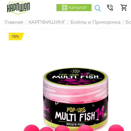
Каталог
Главная
КАРПФИШИНГ
Бойлы и Прикормка
Б
/
/
/
-15%