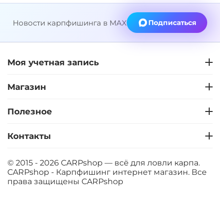
Новости карпфишинга в MAX
Подписаться
+
−
‍399‍
₽
‍469‍
₽
Моя учетная запись
Диаметр:
12 мм
Вкус:
Слива
Магазин
Полезное
+
−
‍399‍
₽
‍469‍
₽
Контакты
Диаметр:
14 мм
Вкус:
Слива
© 2015 - 2026 CARPshop — всё для ловли карпа.
CARPshop - Карпфишинг интернет магазин. Все
права защищены
CARPshop
+
−
‍399‍
₽
‍469‍
₽