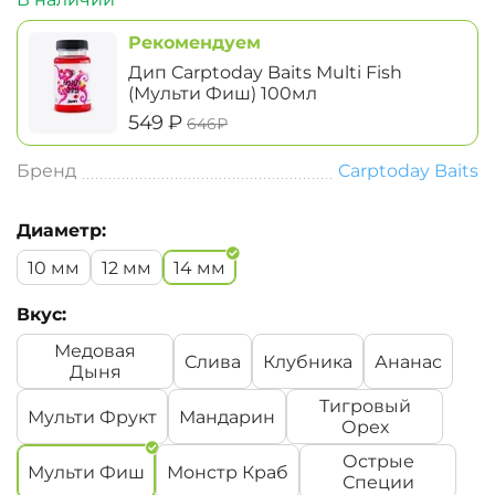
Рекомендуем
Дип Carptoday Baits Multi Fish
(Мульти Фиш) 100мл
‍549‍
₽
‍646‍
₽
Бренд
Carptoday Baits
Диаметр:
10 мм
12 мм
14 мм
Вкус:
Медовая
Слива
Клубника
Ананас
Дыня
Тигровый
Мульти Фрукт
Мандарин
Орех
Острые
Мульти Фиш
Монстр Краб
Специи