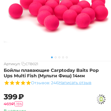
Артикул:
CTB021
Бойлы плавающие Carptoday Baits Pop
Ups Multi Fish (Мульти Фиш) 14мм
Написать отзыв
Отзывов: 246
‍399‍
₽
‍469‍
₽
-15%
В наличии