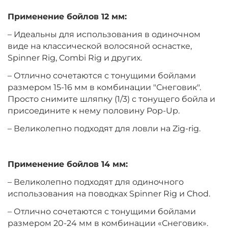
Применение бойлов 12 мм:
+
−
‍399‍
₽
‍469‍
₽
– Идеальны для использования в одиночном
виде на классической волосяной оснастке,
Диаметр:
14 мм
Spinner Rig, Combi Rig и других.
Вкус:
Клубника
– Отлично сочетаются с тонущими бойлами
размером 15-16 мм в комбинации "Снеговик".
Просто снимите шляпку (1/3) с тонущего бойла и
+
−
‍399‍
₽
‍469‍
₽
присоедините к нему половину Pop-Up.
– Великолепно подходят для ловли на Zig-rig.
Диаметр:
10 мм
Вкус:
Мандарин
Применение бойлов 14 мм:
– Великолепно подходят для одиночного
+
−
‍399‍
₽
‍469‍
₽
использования на поводках Spinner Rig и Chod.
– Отлично сочетаются с тонущими бойлами
Диаметр:
12 мм
размером 20-24 мм в комбинации «Снеговик».