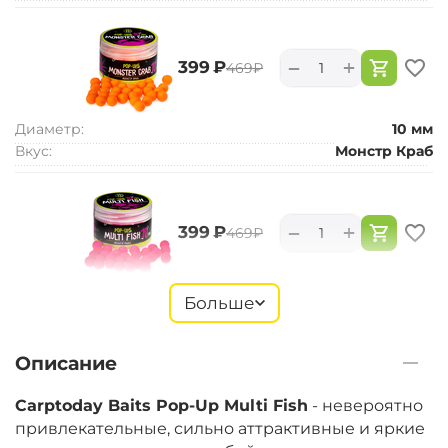
+
−
‍399‍
₽
‍469‍
₽
Диаметр:
10 мм
Вкус:
Монстр Краб
+
−
‍399‍
₽
‍469‍
₽
Диаметр:
10 мм
Больше
Вкус:
Мульти Фиш
Описание
+
−
‍399‍
₽
‍469‍
₽
Carptoday Baits Pop-Up Multi Fish
- невероятно
привлекательные, сильно аттрактивные и яркие