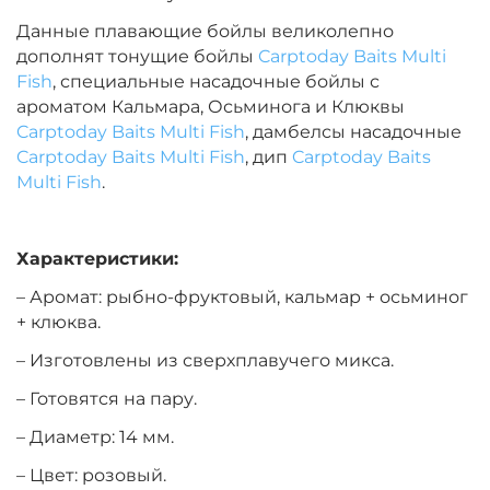
Данные плавающие бойлы великолепно
Диаметр:
14 мм
дополнят тонущие бойлы
Carptoday Baits Multi
Вкус:
Монстр Краб
Fish
, специальные насадочные бойлы с
ароматом Кальмара, Осьминога и Клюквы
Carptoday Baits Multi Fish
, дамбелсы насадочные
+
−
‍399‍
₽
‍469‍
₽
Carptoday Baits Multi Fish
, дип
Carptoday Baits
Multi Fish
.
Диаметр:
14 мм
Вкус:
Мульти Фиш
Характеристики:
– Аромат: рыбно-фруктовый, кальмар + осьминог
+ клюква.
+
−
‍399‍
₽
‍469‍
₽
– Изготовлены из сверхплавучего микса.
Диаметр:
– Готовятся на пару.
12 мм
Вкус:
Мульти Фрукт
– Диаметр: 14 мм.
– Цвет: розовый.