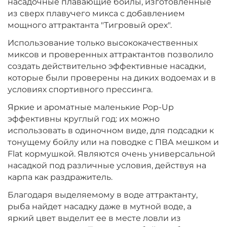
насадочные плавающие бойлы, изготовленные
Диаметр:
10 мм
из сверх плавучего микса с добавлением
Вкус:
Мульти Фрукт
мощного аттрактанта "Тигровый орех".
Использование только высококачественных
миксов и проверенных аттрактантов позволило
+
−
‍399‍
₽
‍469‍
₽
создать действительно эффективные насадки,
которые были проверены на диких водоемах и в
Диаметр:
условиях спортивного прессинга.
10 мм
Вкус:
Ананас
Яркие и ароматные маленькие Pop-Up
эффективны круглый год: их можно
использовать в одиночном виде, для подсадки к
+
−
‍399‍
₽
тонущему бойлу или на поводке с ПВА мешком и
‍469‍
₽
Flat кормушкой. Являются очень универсальной
насадкой под различные условия, действуя на
Диаметр:
10 мм
карпа как раздражитель.
Вкус:
Слива
Благодаря выделяемому в воде аттрактанту,
рыба найдет насадку даже в мутной воде, а
яркий цвет выделит ее в месте ловли из
+
−
‍399‍
₽
‍469‍
₽