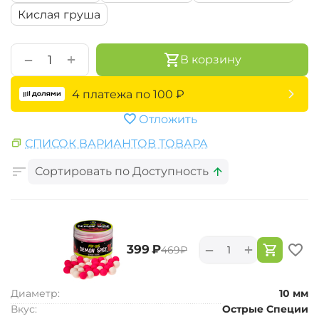
Кислая груша
+
−
В корзину
4 платежа по
100
₽
Отложить
СПИСОК ВАРИАНТОВ ТОВАРА
Сортировать по Доступность
+
−
‍399‍
₽
‍469‍
₽
Диаметр:
10 мм
Вкус:
Острые Специи