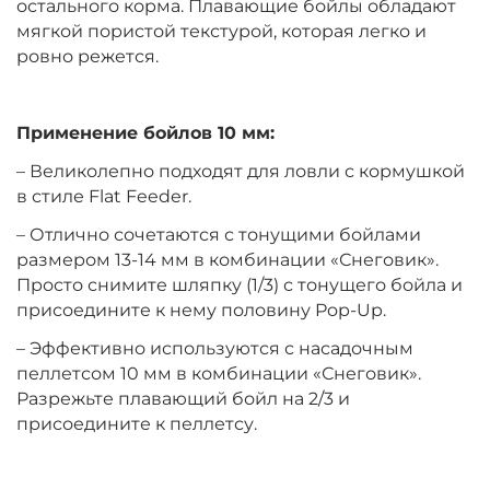
остального корма. Плавающие бойлы обладают
мягкой пористой текстурой, которая легко и
ровно режется.
Диаметр:
10 мм
Вкус:
Клубника
Применение бойлов 10 мм:
– Великолепно подходят для ловли с кормушкой
+
−
‍399‍
₽
‍469‍
₽
в стиле Flat Feeder.
– Отлично сочетаются с тонущими бойлами
Диаметр:
12 мм
размером 13-14 мм в комбинации «Снеговик».
Вкус:
Ананас
Просто снимите шляпку (1/3) с тонущего бойла и
присоедините к нему половину Pop-Up.
– Эффективно используются с насадочным
+
−
‍399‍
₽
‍469‍
₽
пеллетсом 10 мм в комбинации «Снеговик».
Разрежьте плавающий бойл на 2/3 и
присоедините к пеллетсу.
Диаметр:
14 мм
Вкус:
Ананас