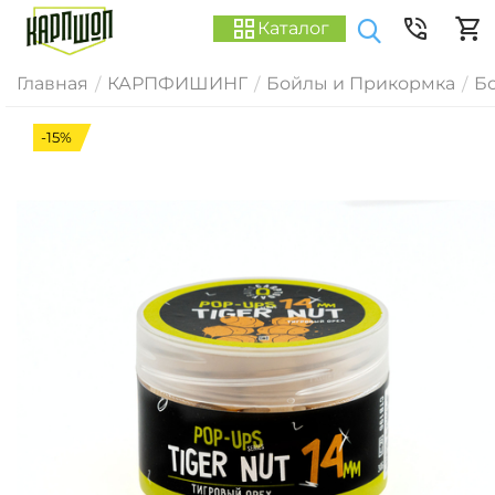
Каталог
Главная
КАРПФИШИНГ
Бойлы и Прикормка
Б
/
/
/
-15%