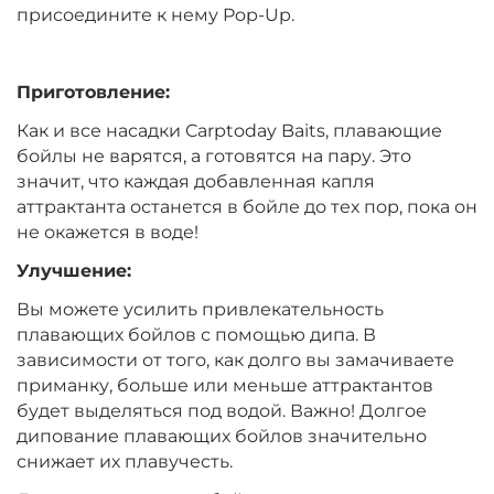
Вкус:
Мандарин
присоедините к нему Pop-Up.
Приготовление:
+
−
‍399‍
₽
‍469‍
₽
Как и все насадки Carptoday Baits, плавающие
бойлы не варятся, а готовятся на пару. Это
Диаметр:
14 мм
значит, что каждая добавленная капля
Вкус:
Мандарин
аттрактанта останется в бойле до тех пор, пока он
не окажется в воде!
Улучшение:
+
−
‍399‍
₽
‍469‍
₽
Вы можете усилить привлекательность
плавающих бойлов с помощью дипа. В
Диаметр:
12 мм
зависимости от того, как долго вы замачиваете
Вкус:
Монстр Краб
приманку, больше или меньше аттрактантов
будет выделяться под водой. Важно! Долгое
дипование плавающих бойлов значительно
+
−
снижает их плавучесть.
‍399‍
₽
‍469‍
₽