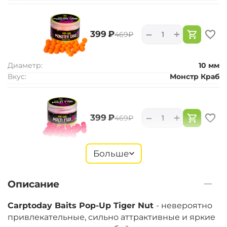
+
−
‍399‍
₽
‍469‍
₽
Диаметр:
10 мм
Вкус:
Монстр Краб
+
−
‍399‍
₽
‍469‍
₽
Диаметр:
10 мм
Больше
Вкус:
Мульти Фиш
Описание
+
−
‍399‍
₽
‍469‍
₽
Carptoday Baits Pop-Up Tiger Nut
- невероятно
привлекательные, сильно аттрактивные и яркие