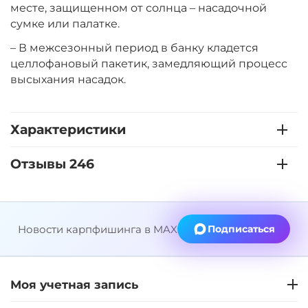
месте, защищенном от солнца – насадочной
+
−
‍399‍
₽
‍469‍
₽
сумке или палатке.
– В межсезонный период в банку кладется
Диаметр:
14 мм
целлофановый пакетик, замедляющий процесс
Вкус:
Мульти Фрукт
высыхания насадок.
+
−
‍399‍
₽
‍469‍
₽
Характеристики
Отзывы 246
Диаметр:
12 мм
Вкус:
Острые Специи
Новости карпфишинга в MAX
Подписаться
+
−
‍399‍
₽
‍469‍
₽
Диаметр:
14 мм
Моя учетная запись
Вкус:
Острые Специи