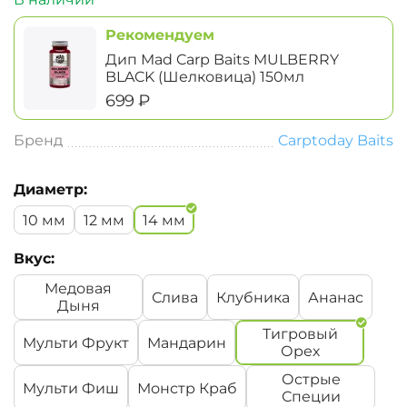
Рекомендуем
Дип Mad Carp Baits MULBERRY
BLACK (Шелковица) 150мл
‍699‍
₽
Бренд
Carptoday Baits
Диаметр:
10 мм
12 мм
14 мм
Вкус:
Медовая
Слива
Клубника
Ананас
Дыня
Тигровый
Мульти Фрукт
Мандарин
Орех
Острые
Мульти Фиш
Монстр Краб
Специи