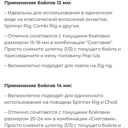
Применение бойлов 12 мм:
+
−
‍399‍
₽
– Идеальны для использования в одиночном
‍469‍
₽
виде на классической волосяной оснастке,
Spinner Rig, Combi Rig и других.
Диаметр:
14 мм
– Отлично сочетаются с тонущими бойлами
Вкус:
Клубника
размером 15-16 мм в комбинации "Снеговик".
Просто снимите шляпку (1/3) с тонущего бойла и
присоедините к нему половину Pop-Up.
+
−
‍399‍
₽
‍469‍
₽
– Великолепно подходят для ловли на Zig-rig.
Диаметр:
10 мм
Вкус:
Мандарин
Применение бойлов 14 мм:
– Великолепно подходят для одиночного
использования на поводках Spinner Rig и Chod.
+
−
‍399‍
₽
‍469‍
₽
– Отлично сочетаются с тонущими бойлами
размером 20-24 мм в комбинации «Снеговик».
Диаметр:
12 мм
Просто снимите шляпку (1/3) с тонущего бойла и