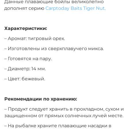
Данные плавающие бойлы великолепно
дополнят серию
Carptoday Baits Tiger Nut.
Диаметр:
14 мм
Вкус:
Монстр Краб
Характеристики:
– Аромат: тигровый орех.
+
−
‍399‍
₽
‍469‍
₽
– Изготовлены из сверхплавучего микса.
Диаметр:
14 мм
– Готовятся на пару.
Вкус:
Мульти Фиш
– Диаметр: 14 мм.
– Цвет: бежевый.
+
−
‍399‍
₽
‍469‍
₽
Рекомендации по хранению:
Диаметр:
12 мм
– Продукт следует хранить в прохладном, сухом и
Вкус:
Мульти Фрукт
защищенном от прямых солнечных лучей месте.
– На рыбалке храните плавающие насадки в