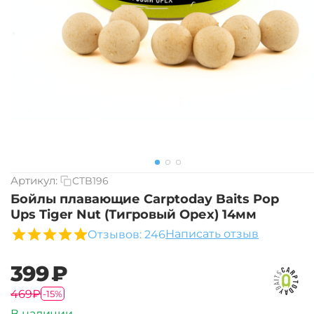
Артикул:
CTB196
Бойлы плавающие Carptoday Baits Pop
Ups Tiger Nut (Тигровый Орех) 14мм
Написать отзыв
Отзывов: 246
‍399‍
₽
‍469‍
₽
-15%
В наличии