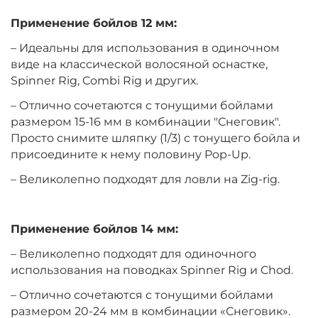
Применение бойлов 12 мм:
+
−
‍399‍
₽
‍469‍
₽
– Идеальны для использования в одиночном
виде на классической волосяной оснастке,
Диаметр:
14 мм
Spinner Rig, Combi Rig и других.
Вкус:
Клубника
– Отлично сочетаются с тонущими бойлами
размером 15-16 мм в комбинации "Снеговик".
Просто снимите шляпку (1/3) с тонущего бойла и
+
−
‍399‍
₽
‍469‍
₽
присоедините к нему половину Pop-Up.
– Великолепно подходят для ловли на Zig-rig.
Диаметр:
10 мм
Вкус:
Мандарин
Применение бойлов 14 мм:
– Великолепно подходят для одиночного
+
−
‍399‍
₽
‍469‍
₽
использования на поводках Spinner Rig и Chod.
– Отлично сочетаются с тонущими бойлами
Диаметр:
12 мм
размером 20-24 мм в комбинации «Снеговик».