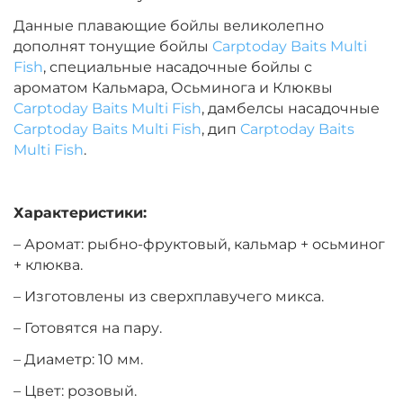
Данные плавающие бойлы великолепно
Диаметр:
14 мм
дополнят тонущие бойлы
Carptoday Baits Multi
Вкус:
Монстр Краб
Fish
, специальные насадочные бойлы с
ароматом Кальмара, Осьминога и Клюквы
Carptoday Baits Multi Fish
, дамбелсы насадочные
+
−
‍399‍
₽
‍469‍
₽
Carptoday Baits Multi Fish
, дип
Carptoday Baits
Multi Fish
.
Диаметр:
14 мм
Вкус:
Мульти Фиш
Характеристики:
– Аромат: рыбно-фруктовый, кальмар + осьминог
+ клюква.
+
−
‍399‍
₽
‍469‍
₽
– Изготовлены из сверхплавучего микса.
Диаметр:
– Готовятся на пару.
12 мм
Вкус:
Мульти Фрукт
– Диаметр: 10 мм.
– Цвет: розовый.