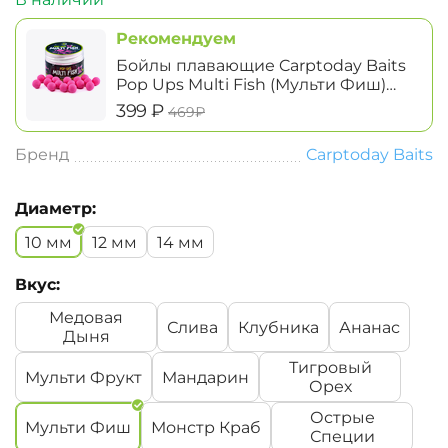
Рекомендуем
Бойлы плавающие Carptoday Baits
Pop Ups Multi Fish (Мульти Фиш)
12мм
‍399‍
₽
‍469‍
₽
Бренд
Carptoday Baits
Диаметр:
10 мм
12 мм
14 мм
Вкус:
Медовая
Слива
Клубника
Ананас
Дыня
Тигровый
Мульти Фрукт
Мандарин
Орех
Острые
Мульти Фиш
Монстр Краб
Специи