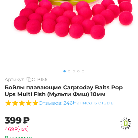
Артикул:
CTB156
Бойлы плавающие Carptoday Baits Pop
Ups Multi Fish (Мульти Фиш) 10мм
Написать отзыв
Отзывов: 246
‍399‍
₽
‍469‍
₽
-15%
В наличии