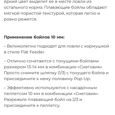
яркий цвет выделит ее в месте ловли из
остального корма. Плавающие бойлы обладают
мягкой пористой текстурой, которая легко и
Диаметр:
10 мм
ровно режется.
Вкус:
Клубника
Применение бойлов 10 мм:
+
−
‍399‍
₽
‍469‍
₽
– Великолепно подходят для ловли с кормушкой
в стиле Flat Feeder.
Диаметр:
12 мм
– Отлично сочетаются с тонущими бойлами
Вкус:
Ананас
размером 13-14 мм в комбинации «Снеговик».
Просто снимите шляпку (1/3) с тонущего бойла и
присоедините к нему половину Pop-Up.
+
−
‍399‍
₽
‍469‍
₽
– Эффективно используются с насадочным
пеллетсом 10 мм в комбинации «Снеговик».
Разрежьте плавающий бойл на 2/3 и
Диаметр:
14 мм
Вкус:
присоедините к пеллетсу.
Ананас