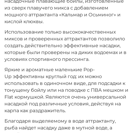
насадочные плавающие бойлы, изготовленные
Диаметр:
10 мм
из сверх плавучего микса с добавлением
Вкус:
Мульти Фрукт
мощного аттрактанта «Кальмар и Осьминог» и
кислой клюквы.
Использование только высококачественных
+
−
‍399‍
₽
‍469‍
₽
миксов и проверенных аттрактантов позволило
создать действительно эффективные насадки,
Диаметр:
которые были проверены на диких водоемах и в
10 мм
Вкус:
Ананас
условиях спортивного прессинга.
Яркие и ароматные маленькие Pop-
Up эффективны круглый год: их можно
+
−
‍399‍
₽
использовать в одиночном виде, для подсадки к
‍469‍
₽
тонущему бойлу или на поводке с ПВА мешком и
Flat кормушкой. Являются очень универсальной
Диаметр:
10 мм
насадкой под различные условия, действуя на
Вкус:
Слива
карпа как раздражитель.
Благодаря выделяемому в воде аттрактанту,
рыба найдет насадку даже в мутной воде, а
+
−
‍399‍
₽
‍469‍
₽