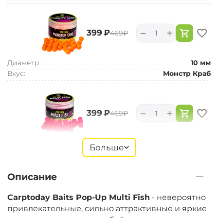
+
−
‍399‍
₽
‍469‍
₽
Диаметр:
10 мм
Вкус:
Монстр Краб
+
−
‍399‍
₽
‍469‍
₽
Диаметр:
10 мм
Больше
Вкус:
Мульти Фиш
Описание
+
−
‍399‍
₽
‍469‍
₽
Carptoday Baits Pop-Up Multi Fish
- невероятно
привлекательные, сильно аттрактивные и яркие