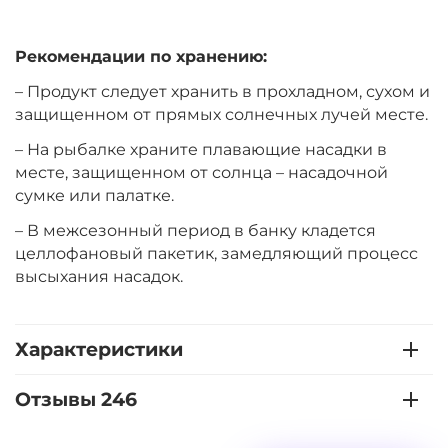
+
−
‍399‍
₽
‍469‍
₽
Рекомендации по хранению:
Диаметр:
14 мм
– Продукт следует хранить в прохладном, сухом и
Вкус:
Мульти Фрукт
защищенном от прямых солнечных лучей месте.
– На рыбалке храните плавающие насадки в
месте, защищенном от солнца – насадочной
+
−
‍399‍
₽
‍469‍
₽
сумке или палатке.
– В межсезонный период в банку кладется
Диаметр:
12 мм
целлофановый пакетик, замедляющий процесс
Вкус:
Острые Специи
высыхания насадок.
+
−
Характеристики
‍399‍
₽
‍469‍
₽
Отзывы 246
Диаметр:
14 мм
Вкус:
Острые Специи