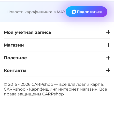
Новости карпфишинга в MAX
Подписаться
+
−
‍399‍
₽
‍469‍
₽
Моя учетная запись
Диаметр:
12 мм
Вкус:
Слива
Магазин
Полезное
+
−
‍399‍
₽
‍469‍
₽
Контакты
Диаметр:
14 мм
Вкус:
Слива
© 2015 - 2026 CARPshop — всё для ловли карпа.
CARPshop - Карпфишинг интернет магазин. Все
права защищены
CARPshop
+
−
‍399‍
₽
‍469‍
₽