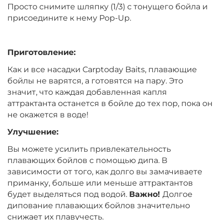
Вкус:
Мандарин
Просто снимите шляпку (1/3) с тонущего бойла и
присоедините к нему Pop-Up.
+
−
‍399‍
₽
‍469‍
₽
Приготовление:
Как и все насадки Carptoday Baits, плавающие
Диаметр:
14 мм
бойлы не варятся, а готовятся на пару. Это
Вкус:
Мандарин
значит, что каждая добавленная капля
аттрактанта останется в бойле до тех пор, пока он
не окажется в воде!
+
−
‍399‍
₽
‍469‍
₽
Улучшение:
Вы можете усилить привлекательность
Диаметр:
12 мм
плавающих бойлов с помощью дипа. В
Вкус:
Монстр Краб
зависимости от того, как долго вы замачиваете
приманку, больше или меньше аттрактантов
будет выделяться под водой.
Важно!
Долгое
+
−
дипование плавающих бойлов значительно
‍399‍
₽
‍469‍
₽
снижает их плавучесть.