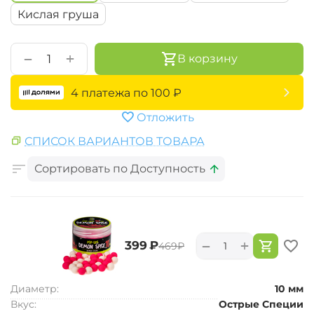
Кислая груша
+
−
В корзину
4 платежа по
100
₽
Отложить
СПИСОК ВАРИАНТОВ ТОВАРА
Сортировать по Доступность
+
−
‍399‍
₽
‍469‍
₽
Диаметр:
10 мм
Вкус:
Острые Специи