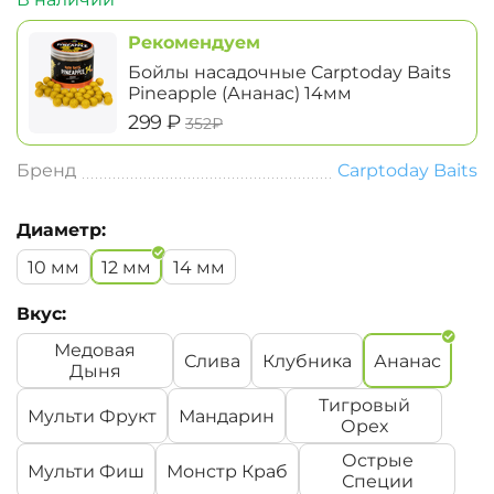
Рекомендуем
Бойлы насадочные Carptoday Baits
Pineapple (Ананас) 14мм
‍299‍
₽
‍352‍
₽
Бренд
Carptoday Baits
Диаметр:
10 мм
12 мм
14 мм
Вкус:
Медовая
Слива
Клубника
Ананас
Дыня
Тигровый
Мульти Фрукт
Мандарин
Орех
Острые
Мульти Фиш
Монстр Краб
Специи