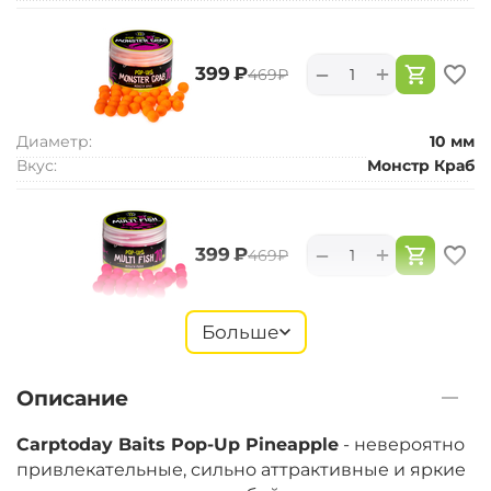
+
−
‍399‍
₽
‍469‍
₽
Диаметр:
10 мм
Вкус:
Монстр Краб
+
−
‍399‍
₽
‍469‍
₽
Диаметр:
10 мм
Больше
Вкус:
Мульти Фиш
Описание
+
−
‍399‍
₽
‍469‍
₽
Carptoday Baits Pop-Up Pineapple
- невероятно
привлекательные, сильно аттрактивные и яркие