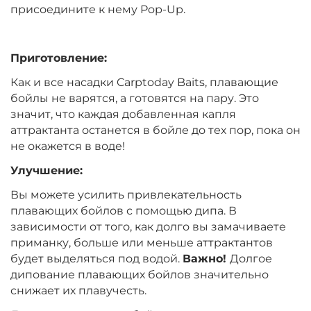
Вкус:
Мандарин
присоедините к нему Pop-Up.
Приготовление:
+
−
‍399‍
₽
‍469‍
₽
Как и все насадки Carptoday Baits, плавающие
бойлы не варятся, а готовятся на пару. Это
Диаметр:
14 мм
значит, что каждая добавленная капля
Вкус:
Мандарин
аттрактанта останется в бойле до тех пор, пока он
не окажется в воде!
Улучшение:
+
−
‍399‍
₽
‍469‍
₽
Вы можете усилить привлекательность
плавающих бойлов с помощью дипа. В
Диаметр:
12 мм
зависимости от того, как долго вы замачиваете
Вкус:
Монстр Краб
приманку, больше или меньше аттрактантов
будет выделяться под водой.
Важно!
Долгое
дипование плавающих бойлов значительно
+
−
снижает их плавучесть.
‍399‍
₽
‍469‍
₽