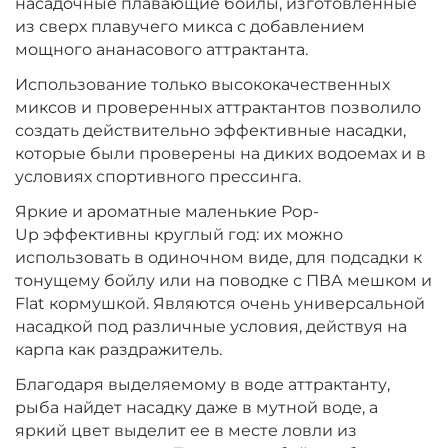
насадочные плавающие бойлы, изготовленные
Диаметр:
10 мм
из сверх плавучего микса с добавлением
Вкус:
Мульти Фрукт
мощного ананасового аттрактанта.
Использование только высококачественных
миксов и проверенных аттрактантов позволило
+
−
‍399‍
₽
‍469‍
₽
создать действительно эффективные насадки,
которые были проверены на диких водоемах и в
Диаметр:
условиях спортивного прессинга.
10 мм
Вкус:
Ананас
Яркие и ароматные маленькие Pop-
Up эффективны круглый год: их можно
использовать в одиночном виде, для подсадки к
+
−
‍399‍
₽
тонущему бойлу или на поводке с ПВА мешком и
‍469‍
₽
Flat кормушкой. Являются очень универсальной
насадкой под различные условия, действуя на
Диаметр:
10 мм
карпа как раздражитель.
Вкус:
Слива
Благодаря выделяемому в воде аттрактанту,
рыба найдет насадку даже в мутной воде, а
яркий цвет выделит ее в месте ловли из
+
−
‍399‍
₽
‍469‍
₽