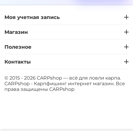
Моя учетная запись
+
−
‍399‍
₽
‍469‍
₽
Магазин
Диаметр:
12 мм
Вкус:
Слива
Полезное
Контакты
+
−
‍399‍
₽
‍469‍
₽
© 2015 - 2026 CARPshop — всё для ловли карпа.
CARPshop - Карпфишинг интернет магазин. Все
Диаметр:
14 мм
права защищены
CARPshop
Вкус:
Слива
+
−
‍399‍
₽
‍469‍
₽