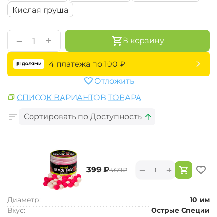
Кислая груша
+
−
В корзину
4 платежа по
100
₽
Отложить
СПИСОК ВАРИАНТОВ ТОВАРА
Сортировать по Доступность
+
−
‍399‍
₽
‍469‍
₽
Диаметр:
10 мм
Вкус:
Острые Специи