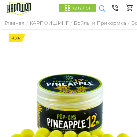
Каталог
Главная
КАРПФИШИНГ
Бойлы и Прикормка
Б
/
/
/
-15%