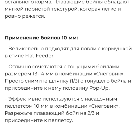
остального корма. Плавающие бойлы обладают
мягкой пористой текстурой, которая легко и
ровно режется.
Диаметр:
10 мм
Вкус:
Клубника
Применение бойлов 10 мм:
– Великолепно подходят для ловли с кормушкой
+
−
‍399‍
₽
‍469‍
₽
в стиле Flat Feeder.
– Отлично сочетаются с тонущими бойлами
Диаметр:
12 мм
размером 13-14 мм в комбинации «Снеговик».
Вкус:
Ананас
Просто снимите шляпку (1/3) с тонущего бойла и
присоедините к нему половину Pop-Up.
– Эффективно используются с насадочным
+
−
‍399‍
₽
‍469‍
₽
пеллетсом 10 мм в комбинации «Снеговик».
Разрежьте плавающий бойл на 2/3 и
присоедините к пеллетсу.
Диаметр:
14 мм
Вкус:
Ананас