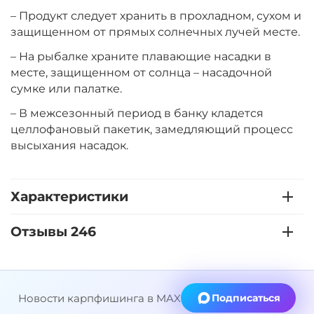
+
−
‍399‍
₽
‍469‍
₽
– Продукт следует хранить в прохладном, сухом и
защищенном от прямых солнечных лучей месте.
– На рыбалке храните плавающие насадки в
Диаметр:
14 мм
Вкус:
месте, защищенном от солнца – насадочной
Мульти Фрукт
сумке или палатке.
– В межсезонный период в банку кладется
+
−
‍399‍
₽
целлофановый пакетик, замедляющий процесс
‍469‍
₽
высыхания насадок.
Диаметр:
12 мм
Вкус:
Острые Специи
Характеристики
Отзывы 246
+
−
‍399‍
₽
‍469‍
₽
Диаметр:
14 мм
Новости карпфишинга в MAX
Подписаться
Вкус:
Острые Специи