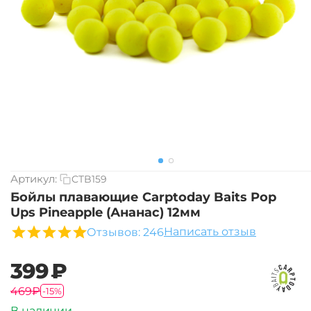
Артикул:
CTB159
Бойлы плавающие Carptoday Baits Pop
Ups Pineapple (Ананас) 12мм
Написать отзыв
Отзывов: 246
‍399‍
₽
‍469‍
₽
-15%
В наличии