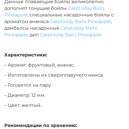
Данные плавающие бойлы великолепно
дополнят тонущие бойлы
Carptoday Baits
Диаметр:
14 мм
Pineapple
, специальные насадочные бойлы с
Вкус:
Монстр Краб
ароматом ананаса
Carptoday Baits Pineapple
,
дамбелсы насадочные
Carptoday Baits
Pineapple
, дип
Carptoday Baits Pineapple
.
+
−
‍399‍
₽
‍469‍
₽
Характеристики:
Диаметр:
14 мм
Вкус:
Мульти Фиш
– Аромат: фруктовый, ананас.
– Изготовлены из сверхплавучего микса.
– Готовятся на пару.
+
−
‍399‍
₽
‍469‍
₽
– Диаметр: 12 мм.
Диаметр:
12 мм
– Цвет: желтый.
Вкус:
Мульти Фрукт
Рекомендации по хранению: