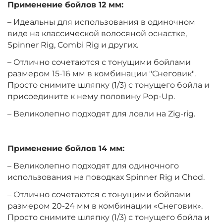
Применение бойлов 12 мм:
+
−
‍399‍
₽
– Идеальны для использования в одиночном
‍469‍
₽
виде на классической волосяной оснастке,
Spinner Rig, Combi Rig и других.
Диаметр:
14 мм
– Отлично сочетаются с тонущими бойлами
Вкус:
Клубника
размером 15-16 мм в комбинации "Снеговик".
Просто снимите шляпку (1/3) с тонущего бойла и
присоедините к нему половину Pop-Up.
+
−
‍399‍
₽
‍469‍
₽
– Великолепно подходят для ловли на Zig-rig.
Диаметр:
10 мм
Вкус:
Мандарин
Применение бойлов 14 мм:
– Великолепно подходят для одиночного
использования на поводках Spinner Rig и Chod.
+
−
‍399‍
₽
‍469‍
₽
– Отлично сочетаются с тонущими бойлами
размером 20-24 мм в комбинации «Снеговик».
Диаметр:
12 мм
Просто снимите шляпку (1/3) с тонущего бойла и