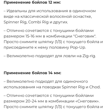
Применение бойлов 12 мм:
+
−
‍399‍
₽
– Идеальны для использования в одиночном
‍469‍
₽
виде на классической волосяной оснастке,
Spinner Rig, Combi Rig и других.
Диаметр:
14 мм
– Отлично сочетаются с тонущими бойлами
Вкус:
Клубника
размером 15-16 мм в комбинации "Снеговик".
Просто снимите шляпку (1/3) с тонущего бойла и
присоедините к нему половину Pop-Up.
+
−
‍399‍
₽
‍469‍
₽
– Великолепно подходят для ловли на Zig-rig.
Диаметр:
10 мм
Вкус:
Мандарин
Применение бойлов 14 мм:
– Великолепно подходят для одиночного
использования на поводках Spinner Rig и Chod.
+
−
‍399‍
₽
‍469‍
₽
– Отлично сочетаются с тонущими бойлами
размером 20-24 мм в комбинации «Снеговик».
Диаметр:
12 мм
Просто снимите шляпку (1/3) с тонущего бойла и