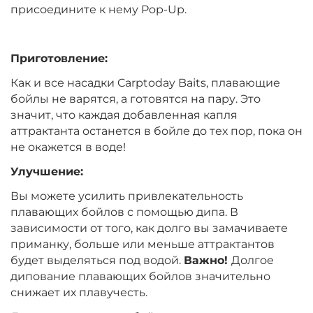
Вкус:
Мандарин
присоедините к нему Pop-Up.
Приготовление:
+
−
‍399‍
₽
‍469‍
₽
Как и все насадки Carptoday Baits, плавающие
бойлы не варятся, а готовятся на пару. Это
Диаметр:
14 мм
значит, что каждая добавленная капля
Вкус:
Мандарин
аттрактанта останется в бойле до тех пор, пока он
не окажется в воде!
Улучшение:
+
−
‍399‍
₽
‍469‍
₽
Вы можете усилить привлекательность
плавающих бойлов с помощью дипа. В
Диаметр:
12 мм
зависимости от того, как долго вы замачиваете
Вкус:
Монстр Краб
приманку, больше или меньше аттрактантов
будет выделяться под водой.
Важно!
Долгое
дипование плавающих бойлов значительно
+
−
снижает их плавучесть.
‍399‍
₽
‍469‍
₽