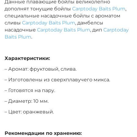
Данные плавающие бойлы великолепно
дополнят тонущие бойлы
Carptoday Baits Plum
,
Диаметр:
14 мм
специальные насадочные бойлы с ароматом
Вкус:
Монстр Краб
сливы
Carptoday Baits Plum
, дамбелсы
насадочные
Carptoday Baits Plum
, дип
Carptoday
Baits Plum
.
+
−
‍399‍
₽
‍469‍
₽
Характеристики:
Диаметр:
14 мм
Вкус:
Мульти Фиш
– Аромат: фруктовый, слива.
– Изготовлены из сверхплавучего микса.
– Готовятся на пару.
+
−
‍399‍
₽
‍469‍
₽
– Диаметр: 10 мм.
Диаметр:
12 мм
– Цвет: оранжевый.
Вкус:
Мульти Фрукт
Рекомендации по хранению: