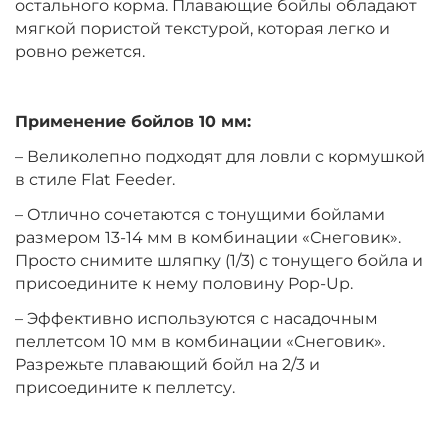
остального корма. Плавающие бойлы обладают
мягкой пористой текстурой, которая легко и
ровно режется.
Диаметр:
10 мм
Вкус:
Клубника
Применение бойлов 10 мм:
– Великолепно подходят для ловли с кормушкой
+
−
‍399‍
₽
‍469‍
₽
в стиле Flat Feeder.
– Отлично сочетаются с тонущими бойлами
Диаметр:
12 мм
размером 13-14 мм в комбинации «Снеговик».
Вкус:
Ананас
Просто снимите шляпку (1/3) с тонущего бойла и
присоедините к нему половину Pop-Up.
– Эффективно используются с насадочным
+
−
‍399‍
₽
‍469‍
₽
пеллетсом 10 мм в комбинации «Снеговик».
Разрежьте плавающий бойл на 2/3 и
присоедините к пеллетсу.
Диаметр:
14 мм
Вкус:
Ананас