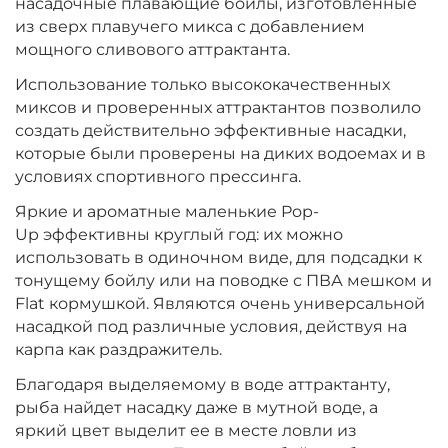
насадочные плавающие бойлы, изготовленные
Диаметр:
10 мм
из сверх плавучего микса с добавлением
Вкус:
Мульти Фрукт
мощного сливового аттрактанта.
Использование только высококачественных
миксов и проверенных аттрактантов позволило
+
−
‍399‍
₽
‍469‍
₽
создать действительно эффективные насадки,
которые были проверены на диких водоемах и в
Диаметр:
условиях спортивного прессинга.
10 мм
Вкус:
Ананас
Яркие и ароматные маленькие Pop-
Up эффективны круглый год: их можно
использовать в одиночном виде, для подсадки к
+
−
‍399‍
₽
тонущему бойлу или на поводке с ПВА мешком и
‍469‍
₽
Flat кормушкой. Являются очень универсальной
насадкой под различные условия, действуя на
Диаметр:
10 мм
карпа как раздражитель.
Вкус:
Слива
Благодаря выделяемому в воде аттрактанту,
рыба найдет насадку даже в мутной воде, а
яркий цвет выделит ее в месте ловли из
+
−
‍399‍
₽
‍469‍
₽