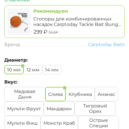
Рекомендуем
Стопоры для комбинированных
насадок Carptoday Tackle Bait Bung
Snowman Boiles Stops
‍299‍
₽
‍352‍
₽
Бренд
Carptoday Baits
Диаметр:
10 мм
12 мм
14 мм
Вкус:
Медовая
Слива
Клубника
Ананас
Дыня
Тигровый
Мульти Фрукт
Мандарин
Орех
Острые
Мульти Фиш
Монстр Краб
Специи