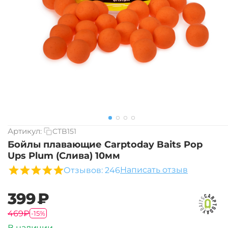
Артикул:
CTB151
Бойлы плавающие Carptoday Baits Pop
Ups Plum (Слива) 10мм
Написать отзыв
Отзывов: 246
‍399‍
₽
‍469‍
₽
-15%
В наличии