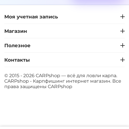
Моя учетная запись
+
−
‍399‍
₽
‍469‍
₽
Магазин
Диаметр:
12 мм
Вкус:
Слива
Полезное
Контакты
+
−
‍399‍
₽
‍469‍
₽
© 2015 - 2026 CARPshop — всё для ловли карпа.
CARPshop - Карпфишинг интернет магазин. Все
Диаметр:
14 мм
права защищены
CARPshop
Вкус:
Слива
+
−
‍399‍
₽
‍469‍
₽