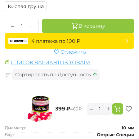
Кислая груша
+
−
В корзину
4 платежа по
100
₽
Отложить
СПИСОК ВАРИАНТОВ ТОВАРА
Сортировать по Доступность
+
−
‍399‍
₽
‍469‍
₽
Диаметр:
10 мм
Вкус:
Острые Специи