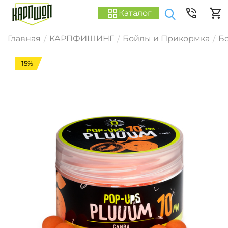
Каталог
Главная
КАРПФИШИНГ
Бойлы и Прикормка
Б
/
/
/
-15%