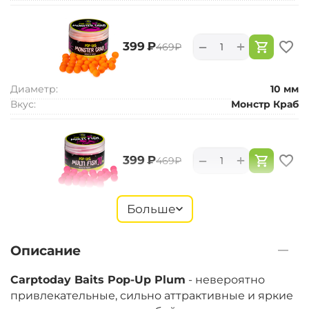
+
−
‍399‍
₽
‍469‍
₽
Диаметр:
10 мм
Вкус:
Монстр Краб
+
−
‍399‍
₽
‍469‍
₽
Диаметр:
10 мм
Больше
Вкус:
Мульти Фиш
Описание
+
−
‍399‍
₽
‍469‍
₽
Carptoday Baits Pop-Up Plum
- невероятно
привлекательные, сильно аттрактивные и яркие