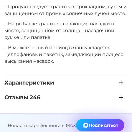
+
−
‍399‍
₽
‍469‍
₽
– Продукт следует хранить в прохладном, сухом и
защищенном от прямых солнечных лучей месте.
– На рыбалке храните плавающие насадки в
Диаметр:
14 мм
Вкус:
месте, защищенном от солнца – насадочной
Мульти Фрукт
сумке или палатке.
– В межсезонный период в банку кладется
+
−
‍399‍
₽
целлофановый пакетик, замедляющий процесс
‍469‍
₽
высыхания насадок.
Диаметр:
12 мм
Вкус:
Острые Специи
Характеристики
Отзывы 246
+
−
‍399‍
₽
‍469‍
₽
Диаметр:
14 мм
Новости карпфишинга в MAX
Подписаться
Вкус:
Острые Специи