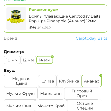
Рекомендуем
Бойлы плавающие Carptoday Baits
Pop Ups Pineapple (Ананас) 12мм
‍399‍
₽
‍469‍
₽
Бренд
Carptoday Baits
Диаметр:
10 мм
12 мм
14 мм
Вкус:
Медовая
Слива
Клубника
Ананас
Дыня
Тигровый
Мульти Фрукт
Мандарин
Орех
Острые
Мульти Фиш
Монстр Краб
Специи