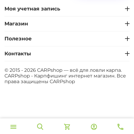
+
−
‍399‍
₽
‍469‍
₽
Моя учетная запись
Магазин
Диаметр:
14 мм
Вкус:
Мульти Фрукт
Полезное
Контакты
+
−
‍399‍
₽
‍469‍
₽
© 2015 - 2026 CARPshop — всё для ловли карпа.
Диаметр:
12 мм
CARPshop - Карпфишинг интернет магазин. Все
Вкус:
Острые Специи
права защищены
CARPshop
+
−
‍399‍
₽
‍469‍
₽
‍399‍
₽
Диаметр:
14 мм
В корзину
Вкус:
Острые Специи
‍469‍
₽