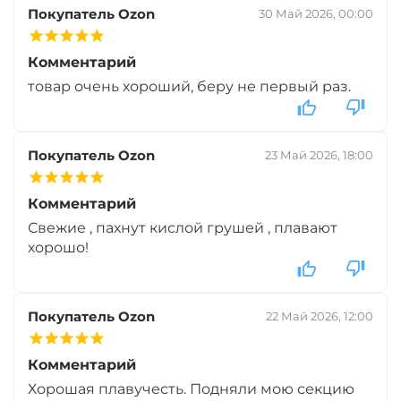
Вкус:
Мандарин
Покупатель Ozon
30 Май 2026, 00:00
Комментарий
+
−
‍399‍
₽
‍469‍
₽
товар очень хороший, беру не первый раз.
Диаметр:
14 мм
Покупатель Ozon
23 Май 2026, 18:00
Вкус:
Мандарин
Комментарий
+
−
Свежие , пахнут кислой грушей , плавают
‍399‍
₽
‍469‍
₽
хорошо!
Диаметр:
12 мм
Вкус:
Монстр Краб
Покупатель Ozon
22 Май 2026, 12:00
Комментарий
+
−
‍399‍
₽
‍469‍
₽
Хорошая плавучесть. Подняли мою секцию