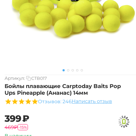
Артикул:
CTB017
Бойлы плавающие Carptoday Baits Pop
Ups Pineapple (Ананас) 14мм
Написать отзыв
Отзывов: 246
‍399‍
₽
‍469‍
₽
-15%
В наличии