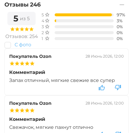
Диаметр:
10 мм
Отзывы 246
Вкус:
Мульти Фрукт
5 звёзд
97%
5
из 5
4 звезды
3%
3 звезды
0%
2 звезды
0%
+
−
‍399‍
₽
‍469‍
₽
Отзывов: 254
1 звезда
0%
С фото
Диаметр:
10 мм
Покупатель Ozon
28 Июнь 2026, 12:00
Вкус:
Ананас
Комментарий
Запах отличный, мягкие свежие все супер
+
−
‍399‍
₽
‍469‍
₽
Диаметр:
10 мм
Покупатель Ozon
28 Июнь 2026, 12:00
Вкус:
Слива
Комментарий
Свежачок, мягкие пахнут отлично
+
−
‍399‍
₽
‍469‍
₽