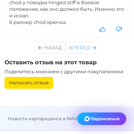
chod у поводка hinged stiff в боевое
положение, как оно должно быть. Именно это
Диаметр:
14 мм
и искал.
Вкус:
Монстр Краб
6 размер chod крючка.
+
−
‍399‍
₽
‍469‍
₽
НАЗАД
ВПЕРЕД
Диаметр:
14 мм
Оставить отзыв на этот товар
Вкус:
Мульти Фиш
Поделитесь мнением с другими покупателями
Написать отзыв
+
−
‍399‍
₽
‍469‍
₽
Диаметр:
12 мм
Вкус:
Мульти Фрукт
Новости карпфишинга в MAX
Подписаться