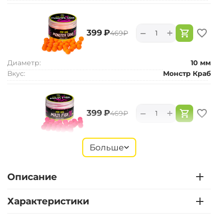
+
−
‍399‍
₽
‍469‍
₽
Диаметр:
10 мм
Вкус:
Монстр Краб
+
−
‍399‍
₽
‍469‍
₽
Диаметр:
10 мм
Больше
Вкус:
Мульти Фиш
Описание
+
−
‍399‍
₽
‍469‍
₽
Характеристики