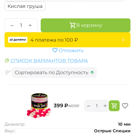
Кислая груша
+
−
В корзину
4 платежа по
100
₽
Отложить
СПИСОК ВАРИАНТОВ ТОВАРА
Сортировать по Доступность
+
−
‍399‍
₽
‍469‍
₽
Диаметр:
10 мм
Вкус:
Острые Специи