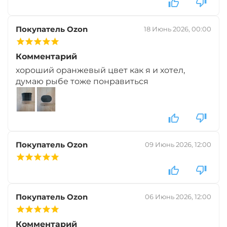
Покупатель Ozon
18 Июнь 2026, 00:00
Диаметр:
10 мм
Вкус:
Клубника
Комментарий
хороший оранжевый цвет как я и хотел,
+
−
думаю рыбе тоже понравиться
‍399‍
₽
‍469‍
₽
Диаметр:
12 мм
Вкус:
Ананас
Покупатель Ozon
09 Июнь 2026, 12:00
+
−
‍399‍
₽
‍469‍
₽
Диаметр:
14 мм
Покупатель Ozon
06 Июнь 2026, 12:00
Вкус:
Ананас
Комментарий