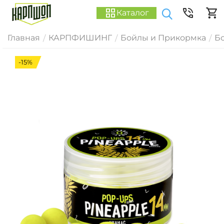
Каталог
Главная
КАРПФИШИНГ
Бойлы и Прикормка
Б
/
/
/
-15%