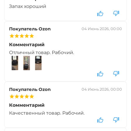
Запах хороший
+
−
‍399‍
₽
‍469‍
₽
Покупатель Ozon
04 Июнь 2026, 00:00
Диаметр:
14 мм
Вкус:
Клубника
Комментарий
Отличный товар. Рабочий.
+
−
‍399‍
₽
‍469‍
₽
Диаметр:
10 мм
Вкус:
Мандарин
Покупатель Ozon
04 Июнь 2026, 00:00
Комментарий
+
−
‍399‍
₽
‍469‍
₽
Качественный товар. Рабочий.
Диаметр:
12 мм